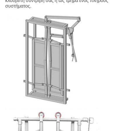
κλουβί/τη συντριβή σας ή ως τμήμα ενός πλήρους
συστήματος.