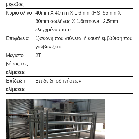
μέγεθος
Κύριο υλικό
40mm X 40mm Χ 1.6mmRHS, 55mm X
30mm σωλήνας Χ 1.6mmoval, 2.5mm
ελεγχμένο πιάτο
Επιφάνεια
1)σκόνη που ντύνεται ή καυτή εμβύθιση που
γαλβανίζεται
Μέγιστο
2T
βάρος της
κλίμακας
Επίδειξη
Επίδειξη οδηγήσεων
κλίμακας