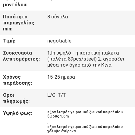
ΈΛΕΓΧΟΣ
μοντέλου:
Ποσότητα
8 σύνολα
ΜΑΣ
παραγγελίας
min:
ΕΛΆΤΕ
Τιμή:
negotiable
ΣΕ
ΕΠΑΦΉ
Συσκευασία
1.In υψηλό - η ποιοτική παλέτα
λεπτομέρειες:
(παλέτα 89pcs/steel) 2. αγοράζει
ΜΕ
μέσα τον όγκο από την Κίνα
Χρόνος
15-25 ημέρα
ΕΙΔΉΣΕΙΣ
παράδοσης:
Όροι
L/C, T/T
πληρωμής:
ΖΗΤΉΣΤΕ
ΈΝΑ
Υψηλό φως:
εξοπλισμός χειρισμού ζωικού κεφαλαίου
ύψους 1.6m
,
ΑΠΌΣΠΑΣΜΑ
εξοπλισμός χειρισμού ζωικού κεφαλαίου
χάλυβα άνθρακα