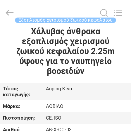
τροφοδότης
σανού
δεμάτων
supplier.
Copyright
Εξοπλισμός χειρισμού ζωικού κεφαλαίου
©
2021
-
Χάλυβας άνθρακα
ΣΠΊΤΙ
2025
Anping
εξοπλισμός χειρισμού
Aobiao
Wire
Mesh
ΠΡΟΪΌΝΤΑ
ζωικού κεφαλαίου 2.25m
Products
Co.,Ltd.
All
ύψους για το ναυπηγείο
Rights
Reserved.
ΠΕΡΊΠΟΥ
βοοειδών
Developed
by
ΕΜΕΊΣ
ECER
Τόπος
Anping Κίνα
καταγωγής:
ΓΎΡΟΣ
ΕΡΓΟΣΤΑΣΊΩΝ
Μάρκα:
AOBIAO
Πιστοποίηση:
CE, ISO
ΠΟΙΟΤΙΚΌΣ
Αριθμό
Αβ-Χ-CC-03