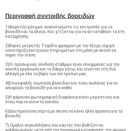
Περιγραφή συντριβής βοοειδών
1)Φορητός/μόνιμος συγκεντρώστε τις επιτροπές για τα
βοοειδή και τα άλογα, που χτίζονται για να αντισταθούν τα έτη
κατάχρησης.
2)Βαρύς μετρητής 7 σχέδιο φραγμών με την έξοχη ισχυρή
υποστήριξη κεντρικών στηριγμάτων στη μέση με σκοπό να
πάρει την πίεση.
3)Οι προσωρινές σύνδεση σταθμών είναι συνημμένες για την
εύκολη οργάνωση και το δάκρυ κάτω, και γίνοντες στη διά
αλλαγή με όλα τα βάρη των επιτροπών μας.
4)Επικεφαλής συμπίεση βοοειδών και πίσω σωλήνας για να
αποφύγει τα βοοειδή για να κινηθεί.
5)Η φέρουσα φωτογραφική διαφάνεια κάνει μπροστινός και
πίσω πόρτα ανοικτή εύκολα.
6)Δευτερεύουσα πόρτα με σκοπό να κάνει άλλη εργασία για τα
βοοειδή.
7)
Ομαλοί συγκολλήσεις και καυτός που βυθίζονται
γαλβανισμένος μετά από την προσφορά κατασκευής την ακραία