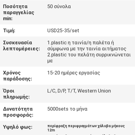
ΈΛΕΓΧΟΣ
Ποσότητα
50 σύνολα
παραγγελίας
min:
ΜΑΣ
Τιμή:
USD25-35/set
ΕΛΆΤΕ
ΣΕ
Συσκευασία
1.plastic η ταινία/η παλέτα ή
λεπτομέρειες:
σύμφωνα με την ταινία αιτήματος
ΕΠΑΦΉ
2.plastic του πελάτη συρρικνώνεται
με
ΜΕ
Χρόνος
15-20 ημέρες εργασίας
παράδοσης:
ΕΙΔΉΣΕΙΣ
Όροι
L/C, D/P, T/T, Western Union
πληρωμής:
ΖΗΤΉΣΤΕ
Δυνατότητα
5000sets το μήνα
ΈΝΑ
προσφοράς:
ΑΠΌΣΠΑΣΜΑ
Υψηλό φως:
περίφραξη περιφραγμάτων χάλυβα μήκους
12m