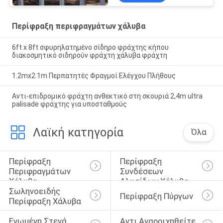
Περίφραξη περιφραγμάτων χάλυβα
6ft x 8ft σφυρηλατημένο σίδηρο φράχτης κήπου
διακοσμητικό σιδηρούν φράχτη χάλυβα φράχτη
1.2mx2.1m Περπατητές Φραγμοί Ελέγχου Πλήθους
Αντι-επιδρομικό φράχτη ανθεκτικό στη σκουριά 2,4m ultra
palisade φράχτης για υποσταθμούς
Λαϊκή κατηγορία
Όλα
Περίφραξη 
Περίφραξη 
Περιφραγμάτων 
Συνδέσεων 
Χάλυβα
Αλυσίδων Χάλυβα
Σωληνοειδής 
Περίφραξη Πύργων
Περίφραξη Χάλυβα
Ενωμένη Στενά 
Αντι Αναρριχηθείτε 