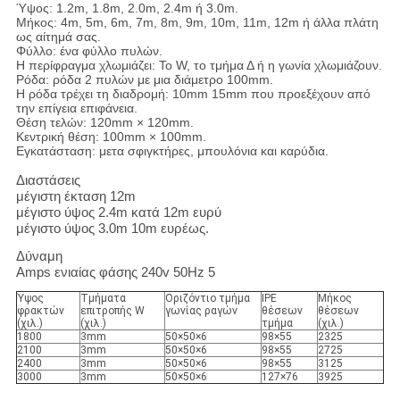
Ύψος: 1.2m, 1.8m, 2.0m, 2.4m ή 3.0m.
Μήκος: 4m, 5m, 6m, 7m, 8m, 9m, 10m, 11m, 12m ή άλλα πλάτη
ως αίτημά σας.
Φύλλο: ένα φύλλο πυλών.
Η περίφραγμα χλωμιάζει: Το W, το τμήμα Δ ή η γωνία χλωμιάζουν.
Ρόδα: ρόδα 2 πυλών με μια διάμετρο 100mm.
Η ρόδα τρέχει τη διαδρομή: 10mm 15mm που προεξέχουν από
την επίγεια επιφάνεια.
Θέση τελών: 120mm × 120mm.
Κεντρική θέση: 100mm × 100mm.
Εγκατάσταση: μετα σφιγκτήρες, μπουλόνια και καρύδια.
Διαστάσεις
μέγιστη έκταση 12m
μέγιστο ύψος 2.4m κατά 12m ευρύ
μέγιστο ύψος 3.0m 10m ευρέως.
Δύναμη
Amps ενιαίας φάσης 240v 50Hz 5
Ύψος
Τμήματα
Οριζόντιο τμήμα
IPE
Μήκος
φρακτών
επιτροπής W
γωνίας ραγών
θέσεων
θέσεων
(χιλ.)
(χιλ.)
τμήμα
(χιλ.)
1800
3mm
50×50×6
98×55
2325
2100
3mm
50×50×6
98×55
2725
2400
3mm
50×50×6
98×55
3125
3000
3mm
50×50×6
127×76
3925