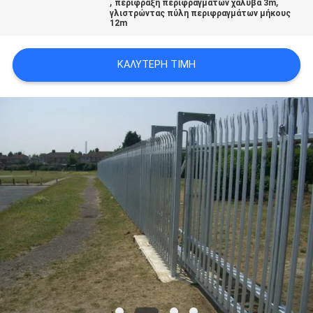
,
,
περίφραξη περιφραγμάτων χάλυβα 3m
SITEMAP
γλιστρώντας πύλη περιφραγμάτων μήκους
12m
PRIVACY
ΚΑΛΎΤΕΡΗ ΤΙΜΉ
POLICY