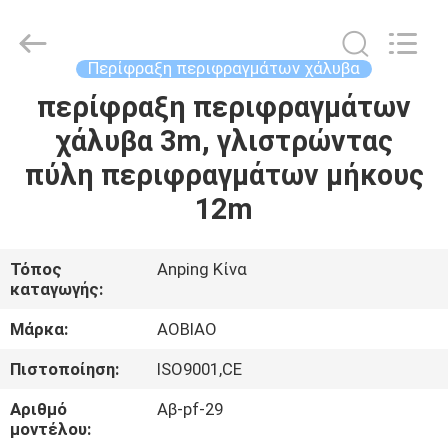
ασφαλείας
χάλυβα
προμηθευτής.
Copyright
©
Περίφραξη περιφραγμάτων χάλυβα
2021
-
2025
περίφραξη περιφραγμάτων
ΣΠΊΤΙ
Anping
Aobiao
χάλυβα 3m, γλιστρώντας
Wire
Mesh
Products
ΠΡΟΪΌΝΤΑ
πύλη περιφραγμάτων μήκους
Co.,Ltd.
All
Rights
12m
Reserved.
Developed
ΠΕΡΊΠΟΥ
by
ECER
ΕΜΕΊΣ
Τόπος
Anping Κίνα
καταγωγής:
ΓΎΡΟΣ
Μάρκα:
AOBIAO
ΕΡΓΟΣΤΑΣΊΩΝ
Πιστοποίηση:
ISO9001,CE
Αριθμό
Αβ-pf-29
ΠΟΙΟΤΙΚΌΣ
μοντέλου: