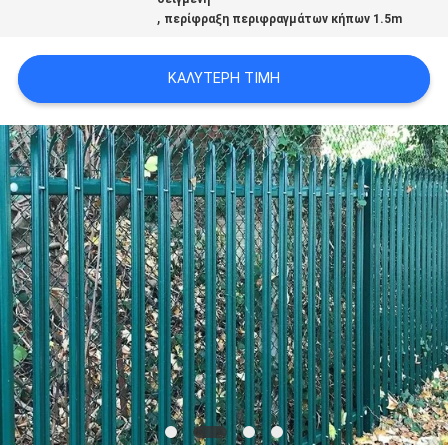
,
SITEMAP
περίφραξη περιφραγμάτων κήπων 1.5m
ΚΑΛΎΤΕΡΗ ΤΙΜΉ
PRIVACY
POLICY