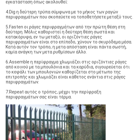
εγκατάσταση όπως ακολουθεί:
4.Dig η δεύτερη τρύπα σύμφωνα με το μήκος των ραγών
περιφραγμάτων που σκοπεύετε να τοποθετήσετε μεταξύ τους.
5.Fasten οι ράγες περιφραγμάτων από την πρώτη θέση στη
δεύτερη. Μόλις καθοριστεί η δεύτερη θέση σωστά και
κατακόρυφα, εν τω μεταξύ, οι οριζόντιες ράγες
περιφραγμάτων είναι στο επίπεδο, χύνουν το σκυρόδεμα μέσα.
Κατά αυτόν τον τρόπο, η μετα απόσταση είναι πάντα σωστή,
καμία ανάγκη των μετα ρυθμίσεων άλλο.
6.Assemble η περίφραγμα χλωμιάζει στις οριζόντιες ράγες
από κοινού με τα μπουλόνια και τα καρύδια, σιγουρεύεται ότι
το κεφάλι των μπουλονιών καθορίζεται στο μέτωπο της
επιτροπής και χλωμιάζει είναι κάθετος ενάντια στις ράγες
περιφραγμάτων.
7.Repeat αυτός ο τρόπος, μέχρι την περίφραξη
περιφραγμάτων σας είναι τέρμα.