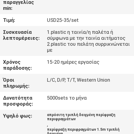
παραγγελίας
ΈΛΕΓΧΟΣ
min:
Τιμή:
USD25-35/set
ΜΑΣ
ΕΛΆΤΕ
Συσκευασία
1.plastic η ταινία/η παλέτα ή
λεπτομέρειες:
σύμφωνα με την ταινία αιτήματος
ΣΕ
2.plastic του πελάτη συρρικνώνεται
με
ΕΠΑΦΉ
Χρόνος
15-20 ημέρες εργασίας
ΜΕ
παράδοσης:
Όροι
L/C, D/P, T/T, Western Union
ΕΙΔΉΣΕΙΣ
πληρωμής:
Δυνατότητα
5000sets το μήνα
ΖΗΤΉΣΤΕ
προσφοράς:
ΈΝΑ
Υψηλό φως:
απρόσιτη τριπλή δειγμένη περίφραξη
περιφραγμάτων
ΑΠΌΣΠΑΣΜΑ
,
περίφραξη περιφραγμάτων 1.5m τριπλή
δειγμένη