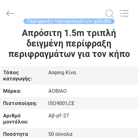
Wire
Mesh
Products
Co.,Ltd.
All
Περίφραξη περιφραγμάτων χάλυβα
Rights
Reserved.
Developed
Απρόσιτη 1.5m τριπλή
ΣΠΊΤΙ
by
ECER
δειγμένη περίφραξη
ΠΡΟΪΌΝΤΑ
περιφραγμάτων για τον κήπο
ΠΕΡΊΠΟΥ
Τόπος
Anping Κίνα
καταγωγής:
ΕΜΕΊΣ
Μάρκα:
AOBIAO
ΓΎΡΟΣ
Πιστοποίηση:
ISO9001,CE
ΕΡΓΟΣΤΑΣΊΩΝ
Αριθμό
Αβ-pf-27
μοντέλου:
ΠΟΙΟΤΙΚΌΣ
Ποσότητα
50 σύνολα