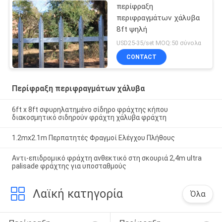
περίφραξη
περιφραγμάτων χάλυβα
8ft ψηλή
USD25-35/set MOQ:50 σύνολα
CONTACT
Περίφραξη περιφραγμάτων χάλυβα
6ft x 8ft σφυρηλατημένο σίδηρο φράχτης κήπου
διακοσμητικό σιδηρούν φράχτη χάλυβα φράχτη
1.2mx2.1m Περπατητές Φραγμοί Ελέγχου Πλήθους
Αντι-επιδρομικό φράχτη ανθεκτικό στη σκουριά 2,4m ultra
palisade φράχτης για υποσταθμούς
Λαϊκή κατηγορία
Όλα