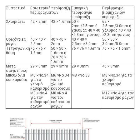
Συστατικά
Εσωτερική περίφραξη
Εμπορική
Περίφραγμα
περιφραγμάτων
περίφραγμα
βιομηχανιών
περίφραξη
περίφραξη
Χλωμιάζει
42 × 2mm
42 × 1.6mm
50 ×
62 ×
2mm/2.5mm ή
2.5mm/3.0mm ή
χάλυβας 40 × 40
χάλυβας 40 × 40
×2.3mm γωνίας
×2.3mm γωνίας
Οριζόντιες
40 × 40 ×
40 × 40 ×
40 × 40 ×
50 × 50 ×
ράγες
2.5mm
2mm
2.5mm/3.0mm
3.0mm/5.0mm
Τετραγωνική
76 × 76 ×
50 × 50 ×
76 × 76 × 1.6mm
76 × 76 × 1.6mm
θέση
1.6mm
1.6mm ή
76 × 76 ×
1.6mm
Μετα
29 × 3mm
29 × 3mm
29 × 3mm
45 × 3mm
σφιγκτήρες
Μπουλόνια
M6 ×No.34
M6 ×No.34
M8 ×No.38
M8 ×No.34 για το
και καρύδια
για το
για το
χλωμό
χλωμό
χλωμό
καθορισμό
καθορισμό
καθορισμό
M8 × No.4
M8 ×No.4
M12 ×No.4 για τον
για τον
για τον
καθορισμό ραγών
καθορισμό
καθορισμό
ραγών
ραγών