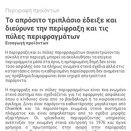
Περιγραφή προϊόντων
Το απρόσιτο τριπλάσιο έδειξε και
διεύρυνε την περίφραξη και τις
πύλες περιφραγμάτων
Εισαγωγή προϊόντων
Η περίφραξη και οι πύλες περιφραγμάτων συγκεντρώνονται
εύκολα στην περιοχή, μπορεί να ακολουθήσει τα επίγεια
περιγράμματα μέσα στα όρια, η αμπαρωμένη δομή δεν είναι
τόσο ασφαλής όσο τα πλήρως ενωμένα στενά σχέδια αλλά στις
καταστάσεις όπου η καθορισμένη παρείσφρυση δεν αναμένεται
ως πρόβλημα διαμορφώνει έναν ισχυρό αποτρεπτικό
παράγοντα.
Η περίφραξη και οι πύλες περιφραγμάτων είναι ένα ενωμένο
στενά σύστημα που σχεδιάζεται για τις εφαρμογές ασφάλειας
όπου ο κίνδυνος είναι από το βανδαλισμό ή το καιροσκοπικό
έγκλημα. Δίνει έναν παράγοντα καθυστέρησης μεγαλύτερο από
Chainlink και τα περισσότερα ενωμένα στενά συστήματα
πλέγματος και είναι ασφαλέστερο από το σχέδιο μορφής
εξαρτήσεων. Οι ιρλανδικές περιφράζοντας υπηρεσίες
ανέπτυξαν την ενωμένη στενά επιτροπή το 1976 και έγινε
γρήγορα ο πρωτοπόρος στην αγορά στην περίφραξη