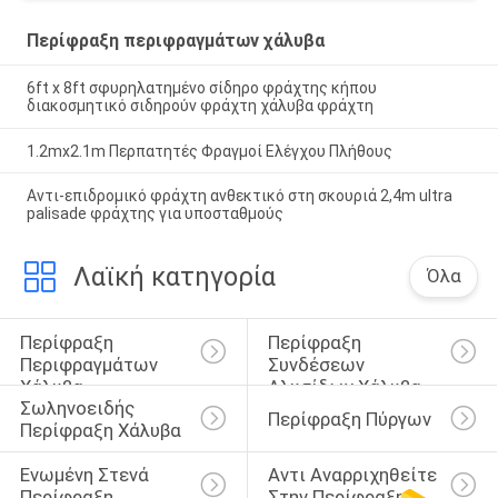
Περίφραξη περιφραγμάτων χάλυβα
6ft x 8ft σφυρηλατημένο σίδηρο φράχτης κήπου
διακοσμητικό σιδηρούν φράχτη χάλυβα φράχτη
1.2mx2.1m Περπατητές Φραγμοί Ελέγχου Πλήθους
Αντι-επιδρομικό φράχτη ανθεκτικό στη σκουριά 2,4m ultra
palisade φράχτης για υποσταθμούς
Λαϊκή κατηγορία
Όλα
Περίφραξη 
Περίφραξη 
Περιφραγμάτων 
Συνδέσεων 
Χάλυβα
Αλυσίδων Χάλυβα
Σωληνοειδής 
Περίφραξη Πύργων
Περίφραξη Χάλυβα
Ενωμένη Στενά 
Αντι Αναρριχηθείτε 
Περίφραξη 
Στην Περίφραξη