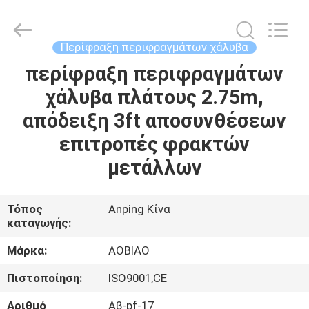
τμημάτων
Δ
προμηθευτής.
Copyright
©
Περίφραξη περιφραγμάτων χάλυβα
2021
-
2025
περίφραξη περιφραγμάτων
ΣΠΊΤΙ
steel-
securityfence.com.
χάλυβα πλάτους 2.75m,
All
Rights
Reserved.
ΠΡΟΪΌΝΤΑ
απόδειξη 3ft αποσυνθέσεων
Developed
by
ECER
επιτροπές φρακτών
ΠΕΡΊΠΟΥ
μετάλλων
ΕΜΕΊΣ
Τόπος
Anping Κίνα
καταγωγής:
ΓΎΡΟΣ
ΕΡΓΟΣΤΑΣΊΩΝ
Μάρκα:
AOBIAO
Πιστοποίηση:
ISO9001,CE
ΠΟΙΟΤΙΚΌΣ
Αριθμό
Αβ-pf-17