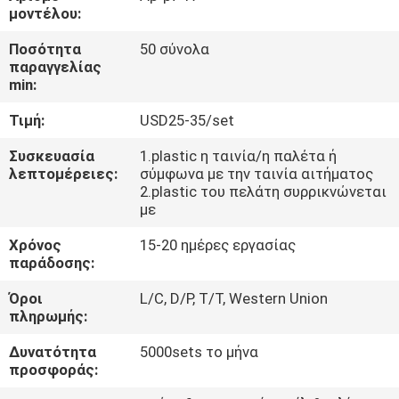
ΈΛΕΓΧΟΣ
μοντέλου:
Ποσότητα
50 σύνολα
ΜΑΣ
παραγγελίας
min:
ΕΛΆΤΕ
Τιμή:
USD25-35/set
ΣΕ
ΕΠΑΦΉ
Συσκευασία
1.plastic η ταινία/η παλέτα ή
λεπτομέρειες:
σύμφωνα με την ταινία αιτήματος
ΜΕ
2.plastic του πελάτη συρρικνώνεται
με
ΖΗΤΉΣΤΕ
Χρόνος
15-20 ημέρες εργασίας
παράδοσης:
ΈΝΑ
Όροι
L/C, D/P, T/T, Western Union
ΑΠΌΣΠΑΣΜΑ
πληρωμής:
Δυνατότητα
5000sets το μήνα
ΕΙΔΉΣΕΙΣ
προσφοράς: