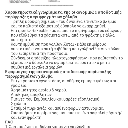
Χαρακτηριστικά γνωρίσματα της οικονομικώς αποδοτικής
περίφραξης περιφραγμάτων χάλυβα
Τριπλή κορυφή σημείου - του δίνει ένα επιθετικό βλέμμα
και το καθιστά εξαιρετικά δύσκολο να αναρριχηθεί.
Επιτροπές Rakeable - μετά από το περίγραμμα του εδάφους
που εξαλείφει τα χάσματα κάτω από το φράκτη με άλλα
συστήματα.
Καυτή εμβύθιση που γαλβανίζεται - κάθε επιμέρους
συστατικό είναι καυτή εμβύθιση που γαλβανίζεται να δώσει
του εξαιρετικά την προστασία.
Σύνδεσμοι απόδειξης πλαστογραφήσεων - που καθιστούν το
εξαιρετικά δύσκολο να αφαιρέσει τα συστατικά με τα
συμβατικά εργαλεία χεριών.
Εφαρμογές της οικονομικώς αποδοτικής περίφραξης
περιφραγμάτων χάλυβα
Επιχειρησιακά εργοστάσια, αποθήκες εμπορευμάτων, και
γραφεία.
Χρησιμότητες αερίου & νερού.
Αποθήκες αποβλήτων.
Πισίνες του Συμβουλίου και υάρδες εξοπλισμού.
Σχολεία.
Σταθμοί πυρκαγιάς και ασθενοφόρων αστυνομίας.
Οποιαδήποτε περίμετρος που απαιτεί ένα ασφαλείς όριο ή/
και έναν φράκτη.
FAQ
1.Can παρέχετε το δείγμα για με για να ελέγξετε;