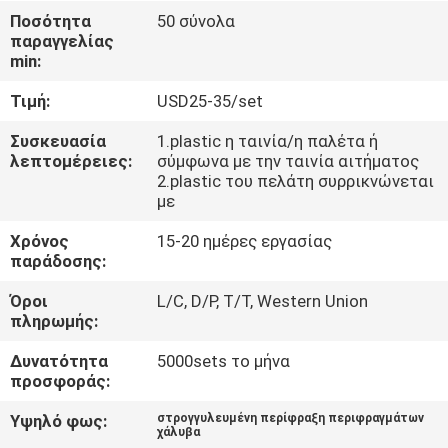
ΈΛΕΓΧΟΣ
Ποσότητα
50 σύνολα
παραγγελίας
min:
ΜΑΣ
Τιμή:
USD25-35/set
ΕΛΆΤΕ
ΣΕ
Συσκευασία
1.plastic η ταινία/η παλέτα ή
λεπτομέρειες:
σύμφωνα με την ταινία αιτήματος
ΕΠΑΦΉ
2.plastic του πελάτη συρρικνώνεται
με
ΜΕ
Χρόνος
15-20 ημέρες εργασίας
παράδοσης:
ΕΙΔΉΣΕΙΣ
Όροι
L/C, D/P, T/T, Western Union
πληρωμής:
ΖΗΤΉΣΤΕ
Δυνατότητα
5000sets το μήνα
ΈΝΑ
προσφοράς:
ΑΠΌΣΠΑΣΜΑ
Υψηλό φως:
στρογγυλευμένη περίφραξη περιφραγμάτων
χάλυβα