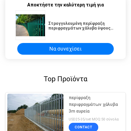
Αποκτήστε την καλύτερη τιμή για
Στρογγυλευμένη περίφραξη
περιφραγμάτων χάλυβα ύψους
3000mm για τη σχολική παιδική
χαρά
Να συνεχίσει
Top Προϊόντα
περίφραξη
περιφραγμάτων χάλυβα
3m ευρεία
USD25-35/set MOQ:50 σύνολα
CONTACT