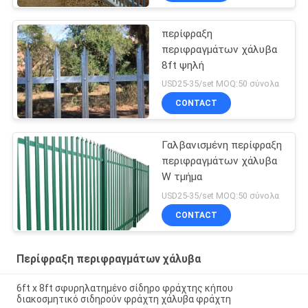
περίφραξη
περιφραγμάτων χάλυβα
8ft ψηλή
USD25-35/set MOQ:50 σύνολα
CONTACT
Γαλβανισμένη περίφραξη
περιφραγμάτων χάλυβα
W τμήμα
USD25-35/set MOQ:50 σύνολα
CONTACT
Περίφραξη περιφραγμάτων χάλυβα
6ft x 8ft σφυρηλατημένο σίδηρο φράχτης κήπου
διακοσμητικό σιδηρούν φράχτη χάλυβα φράχτη