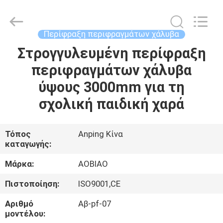
Wire
Mesh
Products
Co.,Ltd.
All
Περίφραξη περιφραγμάτων χάλυβα
Rights
Reserved.
Developed
Στρογγυλευμένη περίφραξη
ΣΠΊΤΙ
by
ECER
περιφραγμάτων χάλυβα
ΠΡΟΪΌΝΤΑ
ύψους 3000mm για τη
σχολική παιδική χαρά
ΠΕΡΊΠΟΥ
ΕΜΕΊΣ
Τόπος
Anping Κίνα
καταγωγής:
ΓΎΡΟΣ
Μάρκα:
AOBIAO
ΕΡΓΟΣΤΑΣΊΩΝ
Πιστοποίηση:
ISO9001,CE
Αριθμό
Αβ-pf-07
ΠΟΙΟΤΙΚΌΣ
μοντέλου: