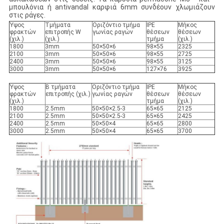
μπουλόνια ή antivandal καρφιά 6mm συνδέουν χλωμιάζουν
στις ράγες.
Ύψος
Τμήματα
Οριζόντιο τμήμα
IPE
Μήκος
φρακτών
επιτροπής W
γωνίας ραγών
θέσεων
θέσεων
(χιλ.)
(χιλ.)
τμήμα
(χιλ.)
1800
3mm
50×50×6
98×55
2325
2100
3mm
50×50×6
98×55
2725
2400
3mm
50×50×6
98×55
3125
3000
3mm
50×50×6
127×76
3925
Ύψος
Β τμήματα
Οριζόντιο τμήμα
IPE
Μήκος
φρακτών
επιτροπής (χιλ.)
γωνίας ραγών
θέσεων
θέσεων
(χιλ.)
τμήμα
(χιλ.)
1800
2.5mm
50×50×2.5-3
65×65
2125
2100
2.5mm
50×50×2.5-3
65×65
2425
2400
2.5mm
50×50×4
65×65
2800
3000
2.5mm
50×50×4
65×65
3700