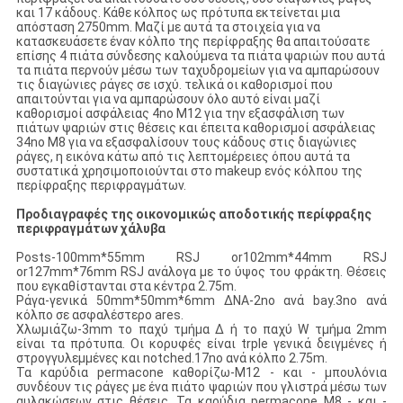
και 17 κάδους. Κάθε κόλπος ως πρότυπα εκτείνεται μια
απόσταση 2750mm. Μαζί με αυτά τα στοιχεία για να
κατασκευάσετε έναν κόλπο της περίφραξης θα απαιτούσατε
επίσης 4 πιάτα σύνδεσης καλούμενα τα πιάτα ψαριών που αυτά
τα πιάτα περνούν μέσω των ταχυδρομείων για να αμπαρώσουν
τις διαγώνιες ράγες σε ισχύ. τελικά οι καθορισμοί που
απαιτούνται για να αμπαρώσουν όλο αυτό είναι μαζί
καθορισμοί ασφάλειας 4no M12 για την εξασφάλιση των
πιάτων ψαριών στις θέσεις και έπειτα καθορισμοί ασφάλειας
34no M8 για να εξασφαλίσουν τους κάδους στις διαγώνιες
ράγες, η εικόνα κάτω από τις λεπτομέρειες όπου αυτά τα
συστατικά χρησιμοποιούνται στο makeup ενός κόλπου της
περίφραξης περιφραγμάτων.
Προδιαγραφές της οικονομικώς αποδοτικής περίφραξης
περιφραγμάτων χάλυβα
Posts-100mm*55mm RSJ or102mm*44mm RSJ
or127mm*76mm RSJ ανάλογα με το ύψος του φράκτη. Θέσεις
που εγκαθίστανται στα κέντρα 2.75m.
Ράγα-γενικά 50mm*50mm*6mm ΔΝΑ-2no ανά bay.3no ανά
κόλπο σε ασφαλέστερο ares.
Χλωμιάζω-3mm το παχύ τμήμα Δ ή το παχύ W τμήμα 2mm
είναι τα πρότυπα. Οι κορυφές είναι trple γενικά δειγμένες ή
στρογγυλεμμένες και notched.17no ανά κόλπο 2.75m.
Τα καρύδια permacone καθορίζω-M12 - και - μπουλόνια
συνδέουν τις ράγες με ένα πιάτο ψαριών που γλιστρά μέσω των
αυλακώσεων στις θέσεις. Τα καρύδια permacone M8 - και -