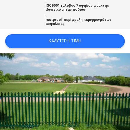
,
SITEMAP
ISO9001 χάλυβας 7 υψηλός φράκτης
ιδιωτικότητας ποδιών
,
rustproof περίφραξη περιφραγμάτων
PRIVACY
ασφάλειας
POLICY
ΚΑΛΎΤΕΡΗ ΤΙΜΉ