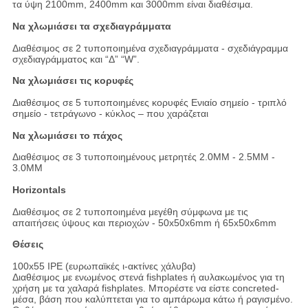
τα ύψη 2100mm, 2400mm και 3000mm είναι διαθέσιμα.
Να χλωμιάσει τα σχεδιαγράμματα
Διαθέσιμος σε 2 τυποποιημένα σχεδιαγράμματα - σχεδιάγραμμα
σχεδιαγράμματος και “Δ” “W”.
Να χλωμιάσει τις κορυφές
Διαθέσιμος σε 5 τυποποιημένες κορυφές Ενιαίο σημείο - τριπλό
σημείο - τετράγωνο - κύκλος – που χαράζεται
Να χλωμιάσει το πάχος
Διαθέσιμος σε 3 τυποποιημένους μετρητές 2.0MM - 2.5MM -
3.0MM
Horizontals
Διαθέσιμος σε 2 τυποποιημένα μεγέθη σύμφωνα με τις
απαιτήσεις ύψους και περιοχών - 50x50x6mm ή 65x50x6mm
Θέσεις
100x55 IPE (ευρωπαϊκές ι-ακτίνες χάλυβα)
Διαθέσιμος με ενωμένος στενά fishplates ή αυλακωμένος για τη
χρήση με τα χαλαρά fishplates. Μπορέστε να είστε concreted-
μέσα, βάση που καλύπτεται για το αμπάρωμα κάτω ή ραγισμένο.