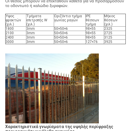
Οι θέσεις μπορούν να επεκταθούν κάθετα για να προσαρμόσουν
το οδοντωτό ή καλώδιο ξυραφιών.
Ύψος
Τμήματα
Οριζόντιο τμήμα
IPE
Μήκος
φρακτών
επιτροπής W
γωνίας ραγών
θέσεων
θέσεων
(χιλ.)
(χιλ.)
τμήμα
(χιλ.)
1800
3mm
50×50×6
98×55
2325
2100
3mm
50×50×6
98×55
2725
2400
3mm
50×50×6
98×55
3125
3000
3mm
50×50×6
127×76
3925
Χαρακτηριστικά γνωρίσματα της υψηλής περίφραξης