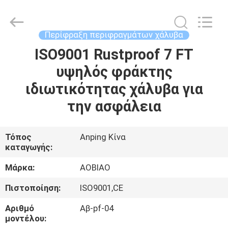
Wire
Mesh
Products
Co.,Ltd.
All
Περίφραξη περιφραγμάτων χάλυβα
Rights
Reserved.
Developed
ISO9001 Rustproof 7 FT
ΣΠΊΤΙ
by
ECER
υψηλός φράκτης
ΠΡΟΪΌΝΤΑ
ιδιωτικότητας χάλυβα για
την ασφάλεια
ΠΕΡΊΠΟΥ
ΕΜΕΊΣ
Τόπος
Anping Κίνα
καταγωγής:
ΓΎΡΟΣ
Μάρκα:
AOBIAO
ΕΡΓΟΣΤΑΣΊΩΝ
Πιστοποίηση:
ISO9001,CE
Αριθμό
Αβ-pf-04
ΠΟΙΟΤΙΚΌΣ
μοντέλου: