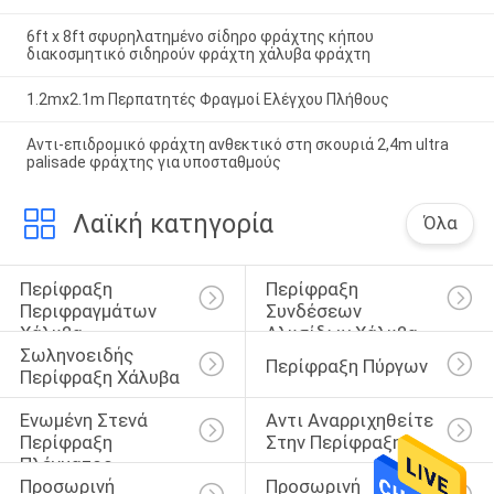
6ft x 8ft σφυρηλατημένο σίδηρο φράχτης κήπου
διακοσμητικό σιδηρούν φράχτη χάλυβα φράχτη
1.2mx2.1m Περπατητές Φραγμοί Ελέγχου Πλήθους
Αντι-επιδρομικό φράχτη ανθεκτικό στη σκουριά 2,4m ultra
palisade φράχτης για υποσταθμούς
Λαϊκή κατηγορία
Όλα
Περίφραξη 
Περίφραξη 
Περιφραγμάτων 
Συνδέσεων 
Χάλυβα
Αλυσίδων Χάλυβα
Σωληνοειδής 
Περίφραξη Πύργων
Περίφραξη Χάλυβα
Ενωμένη Στενά 
Αντι Αναρριχηθείτε 
Περίφραξη 
Στην Περίφραξη
Πλέγματος 
Προσωρινή 
Προσωρινή 
Καλωδίων