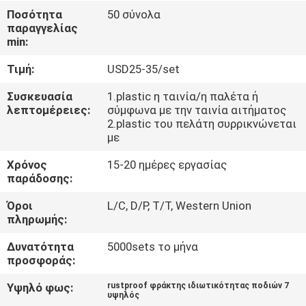
ΈΛΕΓΧΟΣ
Ποσότητα
50 σύνολα
παραγγελίας
min:
ΜΑΣ
Τιμή:
USD25-35/set
ΕΛΆΤΕ
ΣΕ
Συσκευασία
1.plastic η ταινία/η παλέτα ή
λεπτομέρειες:
σύμφωνα με την ταινία αιτήματος
ΕΠΑΦΉ
2.plastic του πελάτη συρρικνώνεται
με
ΜΕ
Χρόνος
15-20 ημέρες εργασίας
παράδοσης:
ΕΙΔΉΣΕΙΣ
Όροι
L/C, D/P, T/T, Western Union
πληρωμής:
ΖΗΤΉΣΤΕ
Δυνατότητα
5000sets το μήνα
ΈΝΑ
προσφοράς:
ΑΠΌΣΠΑΣΜΑ
Υψηλό φως:
rustproof φράκτης ιδιωτικότητας ποδιών 7
υψηλός