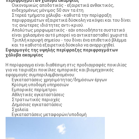
περιφραγμάτων χάλυβα ακαμψίας
Οικονομικώς αποδοτικός - εξαιρετικά ανθεκτικός,
ενδεχομένως μόνιμος 50 συν τα έτη.
Στερεά τμήματα χάλυβα - καθιστά την περίφραξη
περιφραγμάτων εξαιρετικά δύσκολη να κόψει και του δίνει
τις ανώτερες ιδιότητες αντι-κριού.
Απολύτως μορφωματικός - εάν οποιοδήποτε συστατικό
είναι χαλασμένο αυτό μπορεί να αντικατασταθεί χωριστά.
Τριπλή κορυφή σημείου - του δίνει ένα επιθετικό βλέμμα
και το καθιστά εξαιρετικά δύσκολο να αναρριχηθεί.
Εφαρμογές της υψηλής περίφραξης περιφραγμάτων
χάλυβα ακαμψίας
Η περίφραγμα είναι διαθέσιμη στις προδιαγραφές ποικιλίας
για να ταιριάξει ποικίλες εμπορικές και βιομηχανικές
εφαρμογές συμπεριλαμβανομένου:
Εγκαταστάσεις χρησιμότητας/δημόσιων έργων
Κρίσιμη υποδομή υπηρεσιών
Εμπορικές περίμετροι
Αθλητικές εγκαταστάσεις
Στρατιωτικές περιοχές
Δημόσιες εγκαταστάσεις
Σχολεία
Εγκαταστάσεις μεταφορών/υποδομή