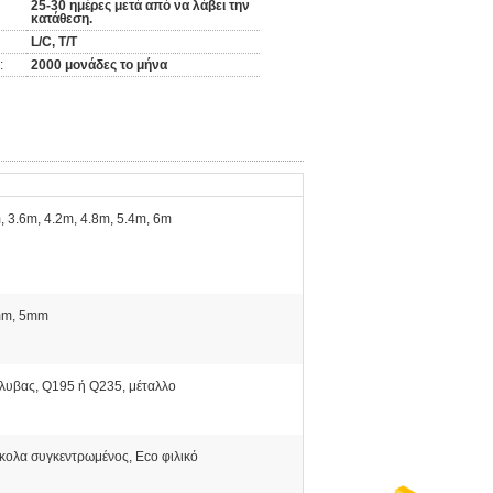
25-30 ημέρες μετά από να λάβει την
κατάθεση.
L/C, T/T
:
2000 μονάδες το μήνα
, 3.6m, 4.2m, 4.8m, 5.4m, 6m
m, 5mm
λυβας, Q195 ή Q235, μέταλλο
κολα συγκεντρωμένος, Eco φιλικό