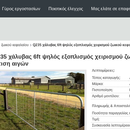
Γύρος εργοστασίων
Ποιοτικός έλεγχος
Μας ελάτε σε επαφ
 ζωικού κεφαλαίου
Q235 χάλυβας 6ft ψηλός εξοπλισμός χειρισμού ζωικού κεφαλ
35 χάλυβας 6ft ψηλός εξοπλισμός χειρισμού ζω
τιση αιγών
Λεπτομέρειες:
Τόπος καταγωγής:
Μάρκα:
Πιστοποίηση:
Αριθμό μοντέλου:
Πληρωμής & Αποστολή
Ποσότητα παραγγελίας 
Τιμή:
Συσκευασία λεπτομέρειε