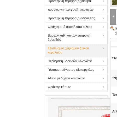
Προσωρινή περίφραξη χάλυβα
προσωρινή περίφραξη περιοχών
Προσωρινή περίφραξη ασφάλειας
Φράχτη από σφυρήλατο σίδερο
χ
Βαρέων καθηκόντων επιτροπή
βοοειδών
Εξοπλισμός χειρισμού ζωικού
κεφαλαίου
Όν
Περίφραξη βοοειδών καλωδίων
Ύφασμα πλέγματος φίμπεργκλας
Ύψ
Αλιεία με δίχτυα καλωδίων
Φράκτης κήπων
Τύ
Λή