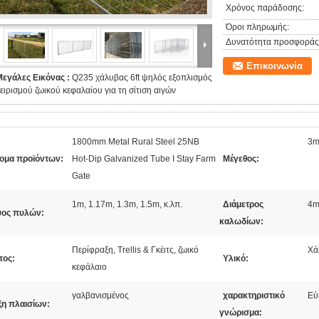
Χρόνος παράδοσης:
Όροι πληρωμής:
Δυνατότητα προσφοράς
Επικοινωνία
Μεγάλες Εικόνας :
Q235 χάλυβας 6ft ψηλός εξοπλισμός
ειρισμού ζωικού κεφαλαίου για τη σίτιση αιγών
1800mm Metal Rural Steel 25NB
3m
ομα προϊόντων:
Hot-Dip Galvanized Tube I Stay Farm
Μέγεθος:
Gate
1m, 1.17m, 1.3m, 1.5m, κ.λπ.
Διάμετρος
4m
ος πυλών:
καλωδίων:
Περίφραξη, Trellis & Γκέιτς, ζωικό
Χά
πος:
Υλικό:
κεφάλαιο
γαλβανισμένος
χαρακτηριστικό
Εύ
ξη πλαισίων:
γνώρισμα: