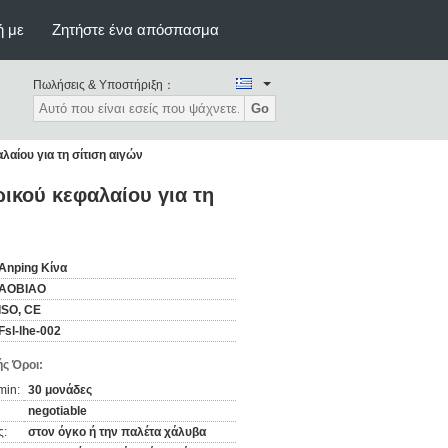
ή με
Ζητήστε ένα απόσπασμα
Πωλήσεις & Υποστήριξη：
Go
αίου για τη σίτιση αιγών
ικού κεφαλαίου για τη
Anping Κίνα
AOBIAO
ISO, CE
Fsl-lhe-002
ς Όροι:
min:
30 μονάδες
negotiable
ς:
στον όγκο ή την παλέτα χάλυβα