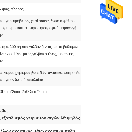
λυβας, σίδηρος
υπηγείο προβάτων, yard.house, ζωικό κεφάλαιο,
υ χρησιμοποιείται στην κτηνοτροφική παραγωγή
ην
υτή εμβύθιση που γαλβανίζονται, καυτό βυθισμένο
lvanzied/ηλεκτρικός γαλβανισμένος, ψεκασμός
lv
οπλισμός χειρισμού βοοειδών, αγροτικές επιτροπές
υπηγείων ζωικού κεφαλαίου
ODmm*2mm, 25ODmm*2mm
λυβα
,
εξοπλισμός χειρισμού αιγών 6ft ψηλός
,
λων αγροτικός μένω αγροτική πύλη