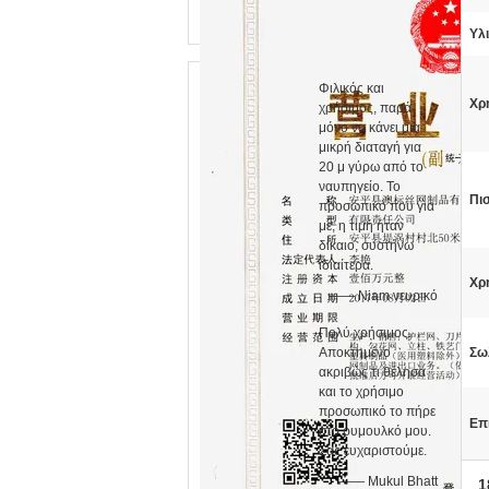
Υλ
Φιλικός και
Χρ
χρήσιμος, παρά
μόνο να κάνει μια
μικρή διαταγή για
20 μ γύρω από το
ναυπηγείο. Το
Πι
προσωπικό που για
με, η τιμή ήταν
δίκαιο, συστήνω
ιδιαίτερα.
Χρ
—— Niam νευρικό
Πολύ χρήσιμος.
Αποκτημένο
Σω
ακριβώς τι θέλησα
και το χρήσιμο
προσωπικό το πήρε
Επ
στο ρυμουλκό μου.
Σας ευχαριστούμε.
—— Mukul Bhatt
1