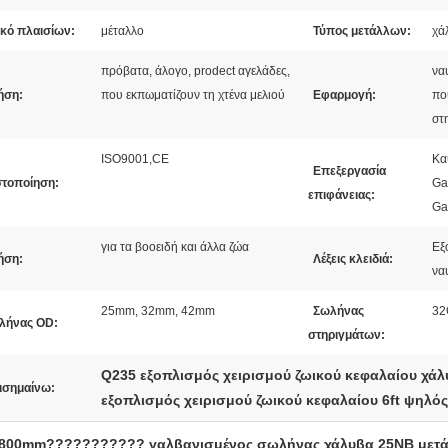
ικό πλαισίων:
μέταλλο
Τύπος μετάλλων:
χά
πρόβατα, άλογο, prodect αγελάδες,
να
ήση:
που εκπωματίζουν τη χτένα μελιού
Εφαρμογή:
πο
στ
ISO9001,CE
Κα
Επεξεργασία
στοποίηση:
Ga
επιφάνειας:
Ga
για τα βοοειδή και άλλα ζώα
Εξ
ήση:
Λέξεις κλειδιά:
να
25mm, 32mm, 42mm
Σωλήνας
32
λήνας OD:
στηριγμάτων:
Q235 εξοπλισμός χειρισμού ζωικού κεφαλαίου χά
ισημαίνω:
εξοπλισμός χειρισμού ζωικού κεφαλαίου 6ft ψηλός
800mm??????????? γαλβανισμένος σωλήνας χάλυβα 25NB μετάλ