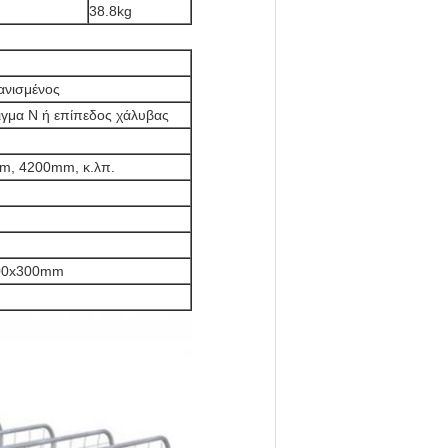
38.8kg
ανισμένος
ιγμα Ν ή επίπεδος χάλυβας
, 4200mm, κ.λπ.
00x300mm