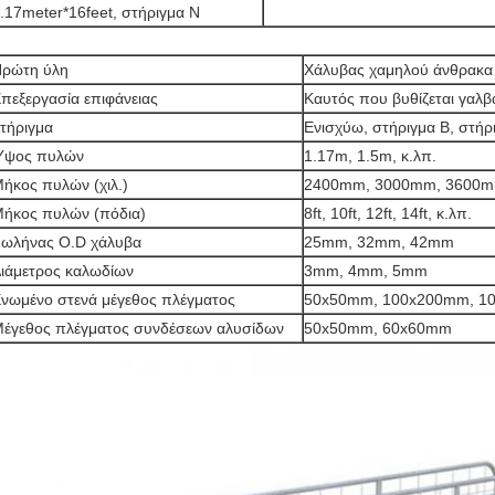
.17meter*16feet, στήριγμα Ν
ρώτη ύλη
Χάλυβας χαμηλού άνθρακα
πεξεργασία επιφάνειας
Καυτός που βυθίζεται γαλβ
τήριγμα
Ενισχύω, στήριγμα Β, στήρ
Ύψος πυλών
1.17m, 1.5m, κ.λπ.
ήκος πυλών (χιλ.)
2400mm, 3000mm, 3600mm
ήκος πυλών (πόδια)
8ft, 10ft, 12ft, 14ft, κ.λπ.
ωλήνας O.D χάλυβα
25mm, 32mm, 42mm
ιάμετρος καλωδίων
3mm, 4mm, 5mm
νωμένο στενά μέγεθος πλέγματος
50x50mm, 100x200mm, 1
έγεθος πλέγματος συνδέσεων αλυσίδων
50x50mm, 60x60mm