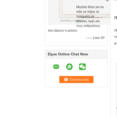
Μεγάλη θέση για να
πάει να πάρει τα
πράγματα σε
Π
μεγάλες τιμές και
τους ανθρώπους
Η
που ξέρουν τι μιλούν.
π
—— Liew SP
μ
Είμαι Online Chat Now