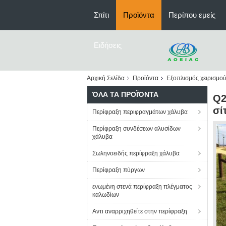
Σπίτι
Προϊόντα
Περίπου εμείς
Ειδήσεις
Αρχική Σελίδα
Προϊόντα
Εξοπλισμός χειρισμού
ΌΛΑ ΤΑ ΠΡΟΪΌΝΤΑ
Q2
σί
Περίφραξη περιφραγμάτων χάλυβα
Περίφραξη συνδέσεων αλυσίδων
χάλυβα
Σωληνοειδής περίφραξη χάλυβα
Περίφραξη πύργων
ενωμένη στενά περίφραξη πλέγματος
καλωδίων
Αντι αναρριχηθείτε στην περίφραξη