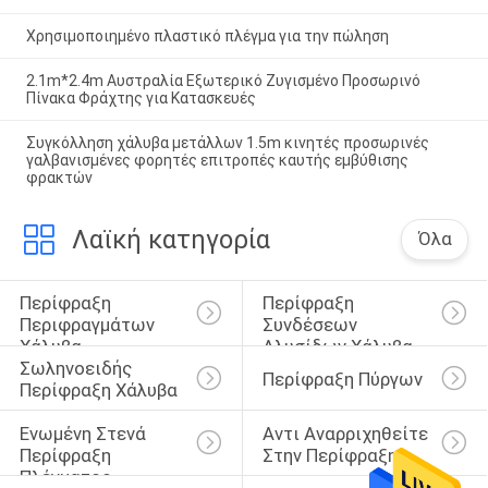
Χρησιμοποιημένο πλαστικό πλέγμα για την πώληση
2.1m*2.4m Αυστραλία Εξωτερικό Ζυγισμένο Προσωρινό
Πίνακα Φράχτης για Κατασκευές
Συγκόλληση χάλυβα μετάλλων 1.5m κινητές προσωρινές
γαλβανισμένες φορητές επιτροπές καυτής εμβύθισης
φρακτών
Λαϊκή κατηγορία
Όλα
Περίφραξη 
Περίφραξη 
Περιφραγμάτων 
Συνδέσεων 
Χάλυβα
Αλυσίδων Χάλυβα
Σωληνοειδής 
Περίφραξη Πύργων
Περίφραξη Χάλυβα
Ενωμένη Στενά 
Αντι Αναρριχηθείτε 
Περίφραξη 
Στην Περίφραξη
Πλέγματος 