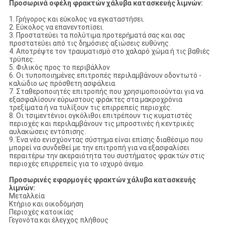
Προσωρινά οφέλη φρακτών χάλυβα κατασκευής λιμνών:
1. Γρήγορος και εύκολος να εγκαταστήσει.
2. Εύκολος να επανεντοπίσει.
3. Προστατεύει τα πολύτιμα προτερήματά σας και σας
προστατεύει από τις δημόσιες αξιώσεις ευθύνης.
4. Αποτρέψτε τον τραυματισμό στο χαλαρό χώμα ή τις βαθιές
τρύπες.
5. Φιλικός προς το περιβάλλον
6. Οι τυποποιημένες επιτροπές περιλαμβάνουν οδοντωτό -
καλώδιο ως πρόσθετη ασφάλεια.
7. Σταθεροποιητές επιτροπής που χρησιμοποιούνται για να
εξασφαλίσουν εύρωστους φράκτες στα μακροχρόνια
τρεξίματα ή να τυλίξουν τις επιρρεπείς περιοχές.
8. Οι τσιμεντένιοι ογκόλιθοι επιτρέπουν τις κυματιστές
περιοχές και περιλαμβάνουν τις μπροστινές ή κεντρικές
αυλακώσεις εντόπισης.
9. Ένα νέο ενισχύοντας σύστημα είναι επίσης διαθέσιμο που
μπορεί να συνδεθεί με την επιτροπή για να εξασφαλίσει
περαιτέρω την ακεραιότητα του συστήματος φρακτών στις
περιοχές επιρρεπείς για το ισχυρό άνεμο.
Προσωρινές εφαρμογές φρακτών χάλυβα κατασκευής
λιμνών:
Μεταλλεία
Κτήριο και οικοδόμηση
Περιοχές κατοικίας
Γεγονότα και έλεγχος πλήθους