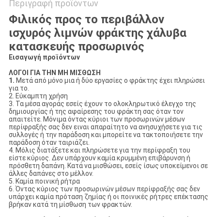
Περιγραφή προϊόντων
Φιλικός προς το περιβάλλον
ισχυρός λιμνών φράκτης χάλυβα
κατασκευής προσωρινός
Εισαγωγή προϊόντων
ΛΟΓΟΙ ΓΙΑ ΤΗΝ ΜΗ ΜΙΣΘΩΣΗ
1.
Μετά από μόνο μια ή δύο εργασίες ο φράκτης έχει πληρώσει
για το.
2. Εύκαμπτη χρήση
3. Τα μέσα αγοράς εσείς έχουν το ολοκληρωτικό έλεγχο της
δημιουργίας ή της αφαίρεσης του φράκτη σας όταν τον
απαιτείτε. Μόνιμα όντας κύριοι των προσωρινών μέσων
περίφραξής σας δεν ειναι απαραίτητο να ανησυχήσετε για τις
συλλογές ή την παράδοση και μπορείτε να τακτοποιήσετε την
παράδοση όταν ταιριάζει.
4. Μόλις διατάξετε και πληρώσετε για την περίφραξη του
είστε κύριος. Δεν υπάρχουν καμία κρυμμένη επιβάρυνση ή
πρόσθετη δαπάνη. Κατά να μισθώσει, εσείς ίσως υποκείμενοι σε
άλλες δαπάνες στο μέλλον.
5. Καμία ποινική ρήτρα
6. Όντας κύριος των προσωρινών μέσων περίφραξής σας δεν
υπάρχει καμία πρόταση ζημίας ή οι ποινικές ρήτρες επέκτασης
βρήκαν κατά τη μίσθωση των φρακτών.