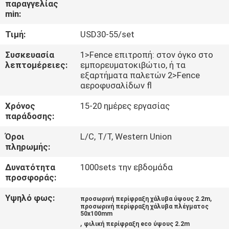
παραγγελίας
ΈΛΕΓΧΟΣ
min:
Τιμή:
USD30-55/set
ΜΑΣ
ΕΛΆΤΕ
Συσκευασία
1>Fence επιτροπή: στον όγκο στο
λεπτομέρειες:
εμπορευματοκιβώτιο, ή τα
ΣΕ
εξαρτήματα παλετών 2>Fence
αεροφυσαλίδων fl
ΕΠΑΦΉ
Χρόνος
15-20 ημέρες εργασίας
ΜΕ
παράδοσης:
Όροι
L/C, T/T, Western Union
ΖΗΤΉΣΤΕ
πληρωμής:
ΈΝΑ
Δυνατότητα
1000sets την εβδομάδα
ΑΠΌΣΠΑΣΜΑ
προσφοράς:
Υψηλό φως:
,
προσωρινή περίφραξη χάλυβα ύψους 2.2m
ΕΙΔΉΣΕΙΣ
προσωρινή περίφραξη χάλυβα πλέγματος
50x100mm
,
φιλική περίφραξη eco ύψους 2.2m