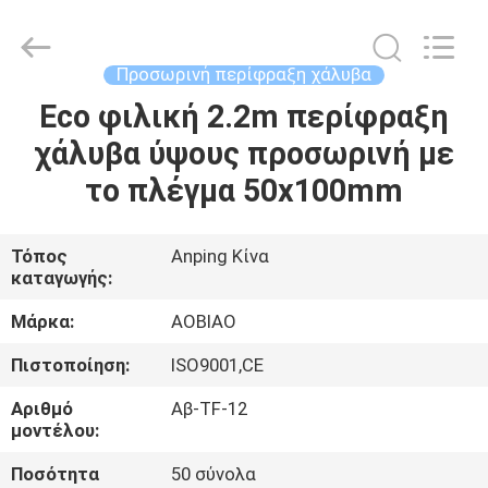
χάλυβα
προμηθευτής.
Copyright
©
2021
Προσωρινή περίφραξη χάλυβα
-
2025
steel-
Eco φιλική 2.2m περίφραξη
ΣΠΊΤΙ
securityfence.com.
All
χάλυβα ύψους προσωρινή με
Rights
Reserved.
Developed
ΠΡΟΪΌΝΤΑ
το πλέγμα 50x100mm
by
ECER
ΠΕΡΊΠΟΥ
Τόπος
Anping Κίνα
καταγωγής:
ΕΜΕΊΣ
Μάρκα:
AOBIAO
ΓΎΡΟΣ
Πιστοποίηση:
ISO9001,CE
ΕΡΓΟΣΤΑΣΊΩΝ
Αριθμό
Αβ-TF-12
μοντέλου:
ΠΟΙΟΤΙΚΌΣ
Ποσότητα
50 σύνολα