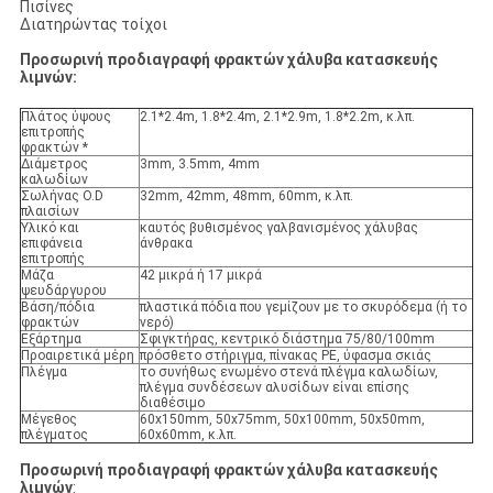
Πισίνες
Διατηρώντας τοίχοι
Προσωρινή προδιαγραφή φρακτών χάλυβα κατασκευής
λιμνών:
Πλάτος ύψους
2.1*2.4m, 1.8*2.4m, 2.1*2.9m, 1.8*2.2m, κ.λπ.
επιτροπής
φρακτών *
Διάμετρος
3mm, 3.5mm, 4mm
καλωδίων
Σωλήνας O.D
32mm, 42mm, 48mm, 60mm, κ.λπ.
πλαισίων
Υλικό και
καυτός βυθισμένος γαλβανισμένος χάλυβας
επιφάνεια
άνθρακα
επιτροπής
Μάζα
42 μικρά ή 17 μικρά
ψευδάργυρου
Βάση/πόδια
πλαστικά πόδια που γεμίζουν με το σκυρόδεμα (ή το
φρακτών
νερό)
Εξάρτημα
Σφιγκτήρας, κεντρικό διάστημα 75/80/100mm
Προαιρετικά μέρη
πρόσθετο στήριγμα, πίνακας PE, ύφασμα σκιάς
Πλέγμα
το συνήθως ενωμένο στενά πλέγμα καλωδίων,
πλέγμα συνδέσεων αλυσίδων είναι επίσης
διαθέσιμο
Μέγεθος
60x150mm, 50x75mm, 50x100mm, 50x50mm,
πλέγματος
60x60mm, κ.λπ.
Προσωρινή προδιαγραφή φρακτών χάλυβα κατασκευής
λιμνών
: