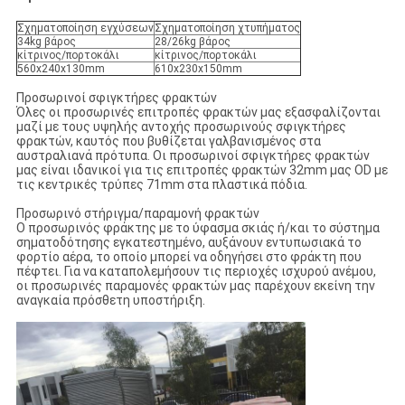
Σχηματοποίηση εγχύσεων
Σχηματοποίηση χτυπήματος
34kg βάρος
28/26kg βάρος
κίτρινος/πορτοκάλι
κίτρινος/πορτοκάλι
560x240x130mm
610x230x150mm
Προσωρινοί σφιγκτήρες φρακτών
Όλες οι προσωρινές επιτροπές φρακτών μας εξασφαλίζονται
μαζί με τους υψηλής αντοχής προσωρινούς σφιγκτήρες
φρακτών, καυτός που βυθίζεται γαλβανισμένος στα
αυστραλιανά πρότυπα. Οι προσωρινοί σφιγκτήρες φρακτών
μας είναι ιδανικοί για τις επιτροπές φρακτών 32mm μας OD με
τις κεντρικές τρύπες 71mm στα πλαστικά πόδια.
Προσωρινό στήριγμα/παραμονή φρακτών
Ο προσωρινός φράκτης με το ύφασμα σκιάς ή/και το σύστημα
σηματοδότησης εγκατεστημένο, αυξάνουν εντυπωσιακά το
φορτίο αέρα, το οποίο μπορεί να οδηγήσει στο φράκτη που
πέφτει. Για να καταπολεμήσουν τις περιοχές ισχυρού ανέμου,
οι προσωρινές παραμονές φρακτών μας παρέχουν εκείνη την
αναγκαία πρόσθετη υποστήριξη.