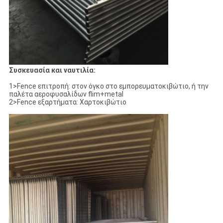
Συσκευασία και ναυτιλία:
1>Fence επιτροπή: στον όγκο στο εμπορευματοκιβώτιο, ή την
παλέτα αεροφυσαλίδων flim+metal
2>Fence εξαρτήματα: Χαρτοκιβώτιο