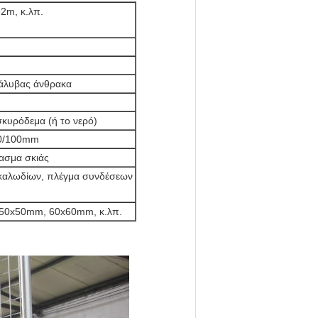
.2m, κ.λπ.
χάλυβας άνθρακα
σκυρόδεμα (ή το νερό)
80/100mm
ασμα σκιάς
καλωδίων, πλέγμα συνδέσεων
50x50mm, 60x60mm, κ.λπ.