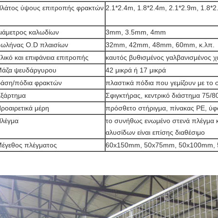
λάτος ύψους επιτροπής φρακτών
2.1*2.4m, 1.8*2.4m, 2.1*2.9m, 1.8*2
ιάμετρος καλωδίων
3mm, 3.5mm, 4mm
ωλήνας O.D πλαισίων
32mm, 42mm, 48mm, 60mm, κ.λπ.
λικό και επιφάνεια επιτροπής
καυτός βυθισμένος γαλβανισμένος 
άζα ψευδάργυρου
42 μικρά ή 17 μικρά
άση/πόδια φρακτών
πλαστικά πόδια που γεμίζουν με το 
ξάρτημα
Σφιγκτήρας, κεντρικό διάστημα 75/
ροαιρετικά μέρη
πρόσθετο στήριγμα, πίνακας PE, ύφ
λέγμα
το συνήθως ενωμένο στενά πλέγμα 
αλυσίδων είναι επίσης διαθέσιμο
έγεθος πλέγματος
60x150mm, 50x75mm, 50x100mm, 