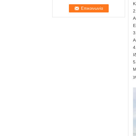
Κ
2
Α
Ε
3
Α
4
Ι
5
Μ
χ