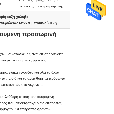
Αθλητικός τομέας, εργοτάξιο
γή:
οικοδομής, προσωρινή περιοχή,
ερίφραξη χάλυβα
,
ασφάλειας 6ftx7ft μετακινούμενη
νούμενη προσωρινή
χάλυβα κατασκευής είναι επίσης γνωστή
και μετακινούμενος φράκτης.
μής, ειδικά γεγονότα και όλα τα άλλα
 τα παιδιά και τα ανεπιθύμητα πρόσωπα
ν επισκεπτών στα γεγονότα.
μια ελεύθερη στάση, αυτοφερόμενη
ήρες που ενδασφαλίζουν τις επιτροπές
φαρμογών. Οι επιτροπές φρακτών