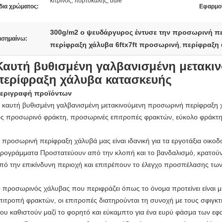
κίτρινος, πορτοκαλής, bule
δια χρώματος:
Εφαρμο
300g/m2 ο ψευδάργυρος έντυσε την προσωρινή π
ισημαίνω:
περίφραξη χάλυβα 6ftx7ft προσωρινή
περίφραξη 
,
Καυτή βυθισμένη γαλβανισμένη μετακι
περίφραξη χάλυβα κατασκευής
εριγραφή προϊόντων
 καυτή βυθισμένη γαλβανισμένη μετακινούμενη προσωρινή περίφραξη 
ς προσωρινό φράκτη, προσωρινές επιτροπές φρακτών, εύκολο φράκτη 
 προσωρινή περίφραξη χάλυβά μας είναι ιδανική για τα εργοτάξια οικοδο
ρογράμματα Προστατεύουν από την κλοπή και το βανδαλισμό, κρατούν
πό την επικίνδυνη περιοχή και επιτρέπουν το έλεγχο προσπέλασης τω
 προσωρινός χάλυβας που περιφράζει όπως το όνομα προτείνει είναι 
πιτροπή φρακτών, οι επιτροπές διατηρούνται τη συνοχή με τους σφιγκτ
ου καθιστούν μαζί το φορητό και εύκαμπτο για ένα ευρύ φάσμα των ε