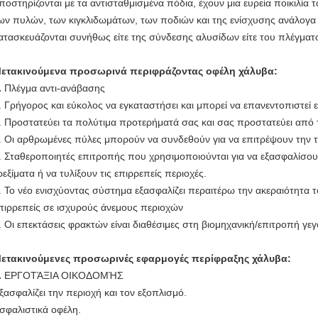
ποστηρίζονται με τα αντισταθμισμένα πόδια, έχουν μια ευρεία ποικιλ
ων πυλών, των κιγκλιδωμάτων, των ποδιών και της ενίσχυσης ανάλογα
ατασκευάζονται συνήθως είτε της σύνδεσης αλυσίδων είτε του πλέγμα
ετακινούμενα προσωρινά περιφράζοντας οφέλη χάλυβα:
.
Πλέγμα αντι-ανάβασης
. Γρήγορος και εύκολος να εγκαταστήσει και μπορεί να επανεντοπιστεί 
. Προστατεύει τα πολύτιμα προτερήματά σας και σας προστατεύει από τ
. Οι αρθρωμένες πύλες μπορούν να συνδεθούν για να επιτρέψουν την
. Σταθεροποιητές επιτροπής που χρησιμοποιούνται για να εξασφαλίσο
ρεξίματα ή να τυλίξουν τις επιρρεπείς περιοχές.
. Το νέο ενισχύοντας σύστημα εξασφαλίζει περαιτέρω την ακεραιότητα
πιρρεπείς σε ισχυρούς άνεμους περιοχών
. Οι επεκτάσεις φρακτών είναι διαθέσιμες στη βιομηχανική/επιτροπή γε
ετακινούμενες προσωρινές εφαρμογές περίφραξης χάλυβα:
.
ΕΡΓΟΤΆΞΙΑ ΟΙΚΟΔΟΜΉΣ
ξασφαλίζει την περιοχή και τον εξοπλισμό.
σφαλιστικά οφέλη.