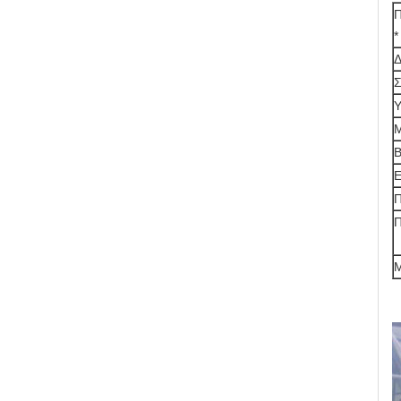
Π
*
Δ
Σ
Υ
Μ
Β
Ε
Π
Π
Μ