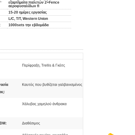
ς:
εξαρτήματα παλετών 2>Fence
αεροφυσαλίδων fl
15-20 ημέρες εργασίας
L/C, T/T, Western Union
:
1000sets την εβδομάδα
Περίφραξη, Trellis & Γκέιτς
γασία
Καυτός που βυθίζεται γαλβανισμένος
ας:
Χάλυβας χαμηλού άνθρακα
DM:
Διαθέσιμος