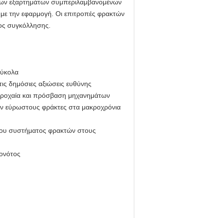
ία των εξαρτημάτων συμπεριλαμβανομένων
 με την εφαρμογή. Οι επιτροπές φρακτών
τος συγκόλλησης.
εύκολα
ις δημόσιες αξιώσεις ευθύνης
 τροχαία και πρόσβαση μηχανημάτων
υν εύρωστους φράκτες στα μακροχρόνια
 του συστήματος φρακτών στους
γονότος