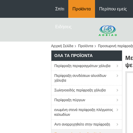
Σπίτι
Προϊόντα
Περίπου εμείς
Ειδήσεις
Αρχική Σελίδα
Προϊόντα
Προσωρινή περίφραξ
ΌΛΑ ΤΑ ΠΡΟΪΌΝΤΑ
Με
ψε
Περίφραξη περιφραγμάτων χάλυβα
Περίφραξη συνδέσεων αλυσίδων
χάλυβα
Σωληνοειδής περίφραξη χάλυβα
Περίφραξη πύργων
ενωμένη στενά περίφραξη πλέγματος
καλωδίων
Αντι αναρριχηθείτε στην περίφραξη