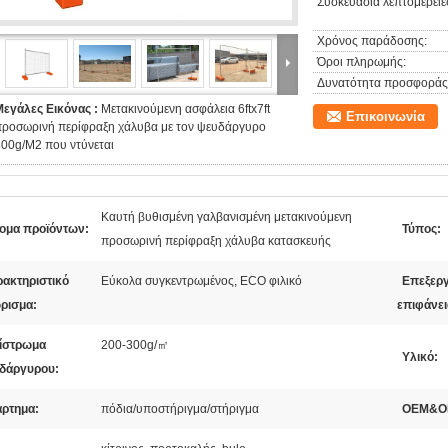
Συσκευασία λεπτομέρειε
Χρόνος παράδοσης:
Όροι πληρωμής:
Δυνατότητα προσφοράς
Μεγάλες Εικόνας :
Μετακινούμενη ασφάλεια 6ftx7ft
Επικοινωνία
προσωρινή περίφραξη χάλυβα με τον ψευδάργυρο
00g/M2 που ντύνεται
Καυτή βυθισμένη γαλβανισμένη μετακινούμενη
ομα προϊόντων:
Τύπος:
προσωρινή περίφραξη χάλυβα κατασκευής
ρακτηριστικό
Εύκολα συγκεντρωμένος, ECO φιλικό
Επεξερ
ρισμα:
επιφάνει
ίστρωμα
200-300g/㎡
Υλικό:
δάργυρου:
άρτημα:
πόδια/υποστήριγμα/στήριγμα
OEM&O