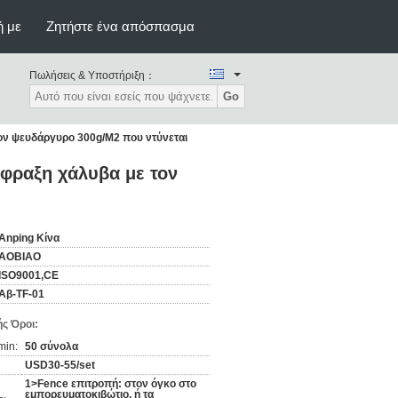
ή με
Ζητήστε ένα απόσπασμα
Πωλήσεις & Υποστήριξη：
Go
ον ψευδάργυρο 300g/M2 που ντύνεται
φραξη χάλυβα με τον
Anping Κίνα
AOBIAO
ISO9001,CE
Αβ-TF-01
ς Όροι:
min:
50 σύνολα
USD30-55/set
1>Fence επιτροπή: στον όγκο στο
εμπορευματοκιβώτιο, ή τα