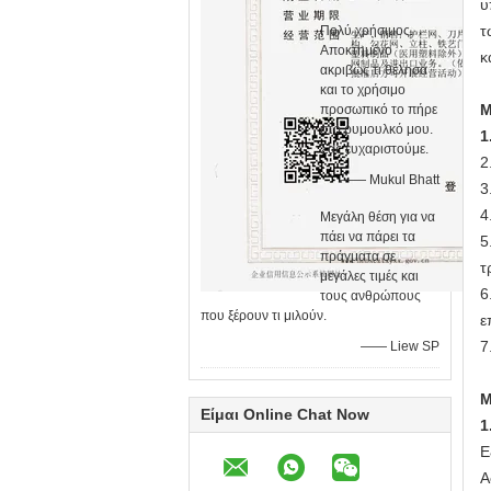
υ
τ
Πολύ χρήσιμος.
Αποκτημένο
κ
ακριβώς τι θέλησα
και το χρήσιμο
Μ
προσωπικό το πήρε
στο ρυμουλκό μου.
1
Σας ευχαριστούμε.
2
—— Mukul Bhatt
3
4
Μεγάλη θέση για να
πάει να πάρει τα
5
πράγματα σε
τ
μεγάλες τιμές και
6
τους ανθρώπους
που ξέρουν τι μιλούν.
ε
7
—— Liew SP
Μ
Είμαι Online Chat Now
1
Ε
Α