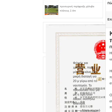
Πό
προσωρινή περίφραξη χάλυβα
πλάτους 2.4m
Επ
Π
Η
ω
Φιλικός και
χρήσιμος, παρά
Η
μόνο να κάνει μια
μικρή διαταγή για
π
20 μ γύρω από το
α
ναυπηγείο. Το
προσωπικό που για
με, η τιμή ήταν
Ο
δίκαιο, συστήνω
ε
ιδιαίτερα.
π
—— Niam νευρικό