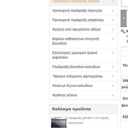
Προσωρινή περίφραξη χάλυβα
προσωρινή περίφραξη περιοχών
Προσωρινή περίφραξη ασφάλειας
Φράχτη από σφυρήλατο σίδερο
Βαρέων καθηκόντων επιτροπή
3
βοοειδών
Εξοπλισμός χειρισμού ζωικού
κεφαλαίου
Όν
Περίφραξη βοοειδών καλωδίων
Ύφασμα πλέγματος φίμπεργκλας
χα
Αλιεία με δίχτυα καλωδίων
γνώ
Φράκτης κήπων
Επ
ψευ
Καλύτερα προϊόντα
Εξ
περίφραξη χάλυβα 2.1m υψηλή
προσωρινή