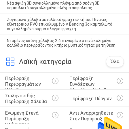
Νέα άφιξη 3D συγκολλημένο πλέγμα από σκόνη 3D
καμπυλωτό συγκολλημένο πλέγμα ασφαλείας
Ζυγισμένο χάλυβα μεταλλικό φράχτες κήπου Πίνακες
εξωτερικού PVC επικαλυμμένο V Bending 3d καμπυλωτό
συγκολλημένο σύρμα πλέγμα φράχτη
Ντυμένος σκόνη χάλυβας 2.4m ενωμένο στενά κυλημένο
καλώδιο περιφράζοντας κτήριο μυστικότητας με τη θέση
Λαϊκή κατηγορία
Όλα
Περίφραξη 
Περίφραξη 
Περιφραγμάτων 
Συνδέσεων 
Χάλυβα
Αλυσίδων Χάλυβα
Σωληνοειδής 
Περίφραξη Πύργων
Περίφραξη Χάλυβα
Ενωμένη Στενά 
Αντι Αναρριχηθείτε 
Περίφραξη 
Στην Περίφραξη
Πλέγματος 