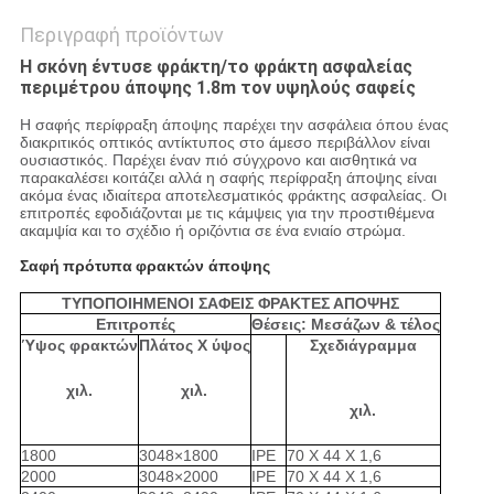
Περιγραφή προϊόντων
Η σκόνη έντυσε φράκτη/το φράκτη ασφαλείας
περιμέτρου άποψης 1.8m τον υψηλούς σαφείς
Η σαφής περίφραξη άποψης παρέχει την ασφάλεια όπου ένας
διακριτικός οπτικός αντίκτυπος στο άμεσο περιβάλλον είναι
ουσιαστικός. Παρέχει έναν πιό σύγχρονο και αισθητικά να
παρακαλέσει κοιτάζει αλλά η σαφής περίφραξη άποψης είναι
ακόμα ένας ιδιαίτερα αποτελεσματικός φράκτης ασφαλείας. Οι
επιτροπές εφοδιάζονται με τις κάμψεις για την προστιθέμενα
ακαμψία και το σχέδιο ή οριζόντια σε ένα ενιαίο στρώμα.
Σαφή
πρότυπα
φρακτών άποψης
ΤΥΠΟΠΟΙΗΜΕΝΟΙ ΣΑΦΕΙΣ ΦΡΑΚΤΕΣ ΑΠΟΨΗΣ
Επιτροπές
Θέσεις: Μεσάζων & τέλος
Ύψος φρακτών
Πλάτος Χ ύψος
Σχεδιάγραμμα
χιλ.
χιλ.
χιλ.
1800
3048×1800
IPE
70 X 44 X 1,6
2000
3048×2000
IPE
70 X 44 X 1,6