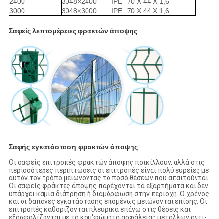
2400
3048×2400
IPE
70 X 44 X 1,6
3000
3048×3000
IPE
70 X 44 X 1,6
Σαφείς
λεπτομέρειες
φρακτών άποψης
Σαφής εγκατάσταση φρακτών άποψης
Οι σαφείς επιτροπές φρακτών άποψης ποικίλλουν, αλλά στις
περισσότερες περιπτώσεις οι επιτροπές είναι πολύ ευρείες με
αυτόν τον τρόπο μειώνοντας το ποσό θέσεων που απαιτούνται.
Οι σαφείς φράκτες άποψης παρέχονται τα εξαρτήματα και δεν
υπάρχει καμία διάτρηση ή διαμόρφωση στην περιοχή. Ο χρόνος
και οι δαπάνες εγκατάστασης επομένως μειώνονται επίσης. Οι
επιτροπές καθορίζονται πλευρικά επάνω στις θέσεις και
εξασφαλίζονται με τα κοu'φώματα ασφάλειας μετάλλων αντι-