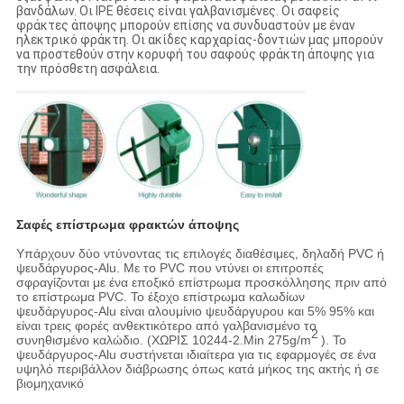
βανδάλων. Οι IPE θέσεις είναι γαλβανισμένες. Οι σαφείς
φράκτες άποψης μπορούν επίσης να συνδυαστούν με έναν
ηλεκτρικό φράκτη. Οι ακίδες καρχαρίας-δοντιών μας μπορούν
να προστεθούν στην κορυφή του σαφούς φράκτη άποψης για
την πρόσθετη ασφάλεια.
Σαφές επίστρωμα φρακτών άποψης
Υπάρχουν δύο ντύνοντας τις επιλογές διαθέσιμες, δηλαδή PVC ή
ψευδάργυρος-Alu. Με το PVC που ντύνει οι επιτροπές
σφραγίζονται με ένα εποξικό επίστρωμα προσκόλλησης πριν από
το επίστρωμα PVC. Το έξοχο επίστρωμα καλωδίων
ψευδάργυρος-Alu είναι αλουμίνιο ψευδάργυρου και 5% 95% και
είναι τρεις φορές ανθεκτικότερο από γαλβανισμένο το
2
συνηθισμένο καλώδιο. (ΧΩΡΙΣ 10244-2.Min 275g/m
). Το
ψευδάργυρος-Alu συστήνεται ιδιαίτερα για τις εφαρμογές σε ένα
υψηλό περιβάλλον διάβρωσης όπως κατά μήκος της ακτής ή σε
βιομηχανικό