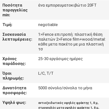
ΈΛΕΓΧΟΣ
Ποσότητα
ένα εμπορευματοκιβώτιο 20FT
παραγγελίας
min:
ΜΑΣ
Τιμή:
negotiable
ΕΛΆΤΕ
ΣΕ
Συσκευασία
1>Fence επιτροπή: πλαστική θέση
λεπτομέρειες:
παλετών 2>Fence film+wood/metal:
ΕΠΑΦΉ
κάθε μετα πακέτο με μια πλαστική
τσ
ΜΕ
Χρόνος
25-30 εργάσιμες ημέρες
παράδοσης:
ΖΗΤΉΣΤΕ
Όροι
L/C, T/T
ΈΝΑ
πληρωμής:
ΑΠΌΣΠΑΣΜΑ
Δυνατότητα
5000 σύνολο/σύνολα το μήνα
προσφοράς:
ΕΙΔΉΣΕΙΣ
Υψηλό φως:
,
,
αντιοξειδωτικός υψηλός φράκτης 1
8 μ
,
,
στρογγυλός μετα υψηλός φράκτης 1
8 μ