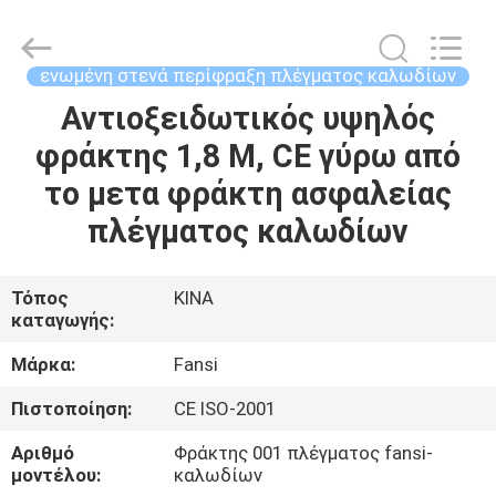
διαμέτρων
3mm
σκόνη
προμηθευτής.
Copyright
ενωμένη στενά περίφραξη πλέγματος καλωδίων
©
2021
-
Αντιοξειδωτικός υψηλός
ΣΠΊΤΙ
2025
steel-
φράκτης 1,8 Μ, CE γύρω από
securityfence.com.
All
Rights
ΠΡΟΪΌΝΤΑ
το μετα φράκτη ασφαλείας
Reserved.
Developed
by
πλέγματος καλωδίων
ECER
ΠΕΡΊΠΟΥ
ΕΜΕΊΣ
Τόπος
ΚΙΝΑ
καταγωγής:
ΓΎΡΟΣ
Μάρκα:
Fansi
ΕΡΓΟΣΤΑΣΊΩΝ
Πιστοποίηση:
CE ISO-2001
Αριθμό
Φράκτης 001 πλέγματος fansi-
ΠΟΙΟΤΙΚΌΣ
μοντέλου:
καλωδίων