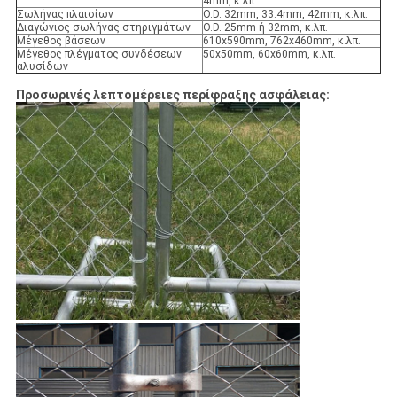
4mm, κ.λπ.
Σωλήνας πλαισίων
O.D. 32mm, 33.4mm, 42mm, κ.λπ.
Διαγώνιος σωλήνας στηριγμάτων
O.D. 25mm ή 32mm, κ.λπ.
Μέγεθος βάσεων
610x590mm, 762x460mm, κ.λπ.
Μέγεθος πλέγματος συνδέσεων
50x50mm, 60x60mm, κ.λπ.
αλυσίδων
Προσωρινές λεπτομέρειες περίφραξης ασφάλειας: