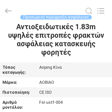
υψηλή
φορητή
προμηθευτής.
Copyright
©
Προσωρινή περίφραξη ασφάλειας
2021
-
2025
Αντιοξειδωτικές 1.83m
ΣΠΊΤΙ
steel-
securityfence.com.
υψηλές επιτροπές φρακτών
All
Rights
Reserved.
ΠΡΟΪΌΝΤΑ
ασφάλειας κατασκευής
Developed
by
ECER
φορητές
ΠΕΡΊΠΟΥ
ΕΜΕΊΣ
Τόπος
Anping Κίνα
καταγωγής:
ΓΎΡΟΣ
Μάρκα:
AOBIAO
ΕΡΓΟΣΤΑΣΊΩΝ
Πιστοποίηση:
CE ISO
Αριθμό
Fsl-ustf-004
ΠΟΙΟΤΙΚΌΣ
μοντέλου: