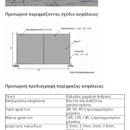
Προσωρινό περιφράζοντας σχέδιο ασφάλειας:
Προσωρινή προδιαγραφή περίφραξης ασφάλειας:
Υλικό
Χάλυβας χαμηλού άνθρακα
Επεξεργασία επιφάνειας
Καυτός που βυθίζεται
γαλβανισμένος
Ύψος φρακτών
4ft, 6ft, 8ft ή προσαρμοσμένο
μέγεθος
Μήκος φρακτών
10ft, 12ft, 14ft, ή προσαρμοσμένο
μέγεθος
Διάμετρος καλωδίων
2.5mm, 2.7mm, 3mm, 3.5mm,