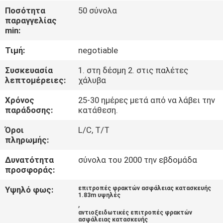
ΈΛΕΓΧΟΣ
Ποσότητα
50 σύνολα
παραγγελίας
min:
ΜΑΣ
Τιμή:
negotiable
ΕΛΆΤΕ
ΣΕ
Συσκευασία
1. στη δέσμη 2. στις παλέτες
λεπτομέρειες:
χάλυβα
ΕΠΑΦΉ
Χρόνος
25-30 ημέρες μετά από να λάβει την
ΜΕ
παράδοσης:
κατάθεση.
Όροι
L/C, T/T
ΖΗΤΉΣΤΕ
πληρωμής:
ΈΝΑ
Δυνατότητα
σύνολα του 2000 την εβδομάδα
ΑΠΌΣΠΑΣΜΑ
προσφοράς:
Υψηλό φως:
επιτροπές φρακτών ασφάλειας κατασκευής
1.83m υψηλές
ΕΙΔΉΣΕΙΣ
,
αντιοξειδωτικές επιτροπές φρακτών
ασφάλειας κατασκευής