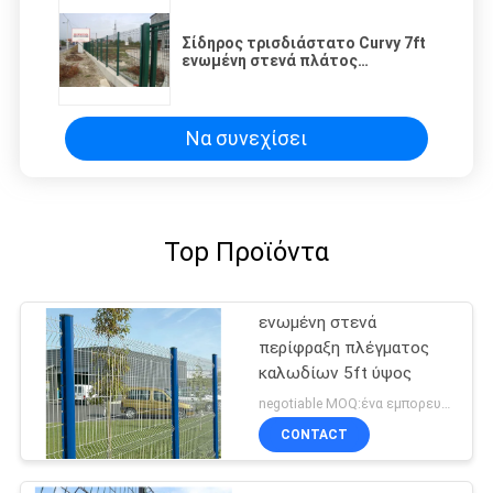
Σίδηρος τρισδιάστατο Curvy 7ft
ενωμένη στενά πλάτος
περίφραξη πλέγματος καλωδίων
για το δρόμο
Να συνεχίσει
Top Προϊόντα
ενωμένη στενά
περίφραξη πλέγματος
καλωδίων 5ft ύψος
negotiable MOQ:ένα εμπορευματοκιβώτιο 20FT
CONTACT