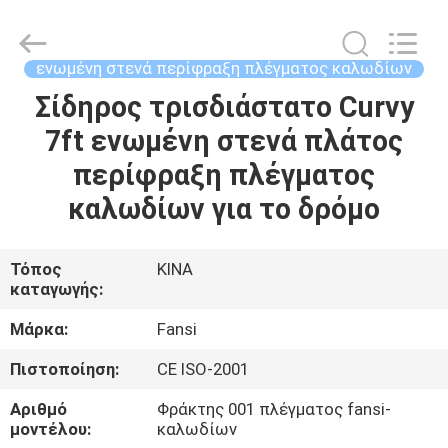
Aobiao
Wire
Mesh
Products
Co.,Ltd.
ενωμένη στενά περίφραξη πλέγματος καλωδίων
All
Rights
Reserved.
Σίδηρος τρισδιάστατο Curvy
ΣΠΊΤΙ
Developed
by
7ft ενωμένη στενά πλάτος
ECER
ΠΡΟΪΌΝΤΑ
περίφραξη πλέγματος
καλωδίων για το δρόμο
ΠΕΡΊΠΟΥ
ΕΜΕΊΣ
Τόπος
ΚΙΝΑ
καταγωγής:
ΓΎΡΟΣ
Μάρκα:
Fansi
ΕΡΓΟΣΤΑΣΊΩΝ
Πιστοποίηση:
CE ISO-2001
Αριθμό
Φράκτης 001 πλέγματος fansi-
ΠΟΙΟΤΙΚΌΣ
μοντέλου:
καλωδίων