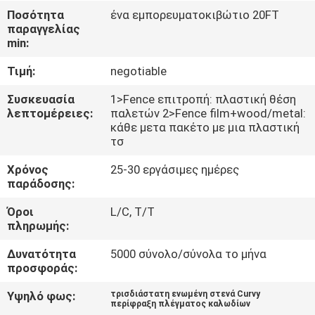
ΈΛΕΓΧΟΣ
Ποσότητα
ένα εμπορευματοκιβώτιο 20FT
παραγγελίας
min:
ΜΑΣ
Τιμή:
negotiable
ΕΛΆΤΕ
ΣΕ
Συσκευασία
1>Fence επιτροπή: πλαστική θέση
λεπτομέρειες:
παλετών 2>Fence film+wood/metal:
ΕΠΑΦΉ
κάθε μετα πακέτο με μια πλαστική
τσ
ΜΕ
Χρόνος
25-30 εργάσιμες ημέρες
παράδοσης:
ΕΙΔΉΣΕΙΣ
Όροι
L/C, T/T
πληρωμής:
ΖΗΤΉΣΤΕ
Δυνατότητα
5000 σύνολο/σύνολα το μήνα
ΈΝΑ
προσφοράς:
ΑΠΌΣΠΑΣΜΑ
Υψηλό φως:
τρισδιάστατη ενωμένη στενά Curvy
περίφραξη πλέγματος καλωδίων