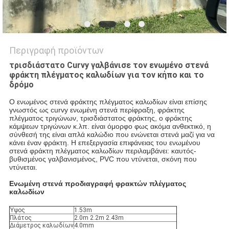
Περιγραφή προϊόντων
τρισδιάστατο Curvy γαλβάνισε τον ενωμένο στενά
φράκτη πλέγματος καλωδίων για τον κήπο και το
δρόμο
Ο ενωμένος στενά φράκτης πλέγματος καλωδίων είναι επίσης
γνωστός ως curvy ενωμένη στενά περίφραξη, φράκτης
πλέγματος τριγώνων, τρισδιάστατος φράκτης, ο φράκτης
κάμψεων τριγώνων κ.λπ. είναι όμορφο φως ακόμα ανθεκτικό, η
σύνθεσή της είναι απλά καλώδιο που ενώνεται στενά μαζί για να
κάνει έναν φράκτη. Η επεξεργασία επιφάνειας του ενωμένου
στενά φράκτη πλέγματος καλωδίων περιλαμβάνει: καυτός-
βυθισμένος γαλβανισμένος, PVC που ντύνεται, σκόνη που
ντύνεται.
Ενωμένη στενά προδιαγραφή φρακτών πλέγματος
καλωδίων
Ύψος
1.53m
Πλάτος
2.0m 2.2m 2.43m
Διάμετρος καλωδίων
4.0mm