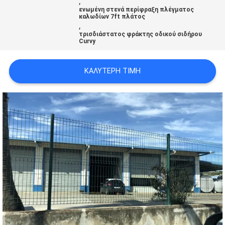
,
SITEMAP
ενωμένη στενά περίφραξη πλέγματος
καλωδίων 7ft πλάτος
,
τρισδιάστατος φράκτης οδικού σιδήρου
PRIVACY
Curvy
POLICY
ΚΑΛΎΤΕΡΗ ΤΙΜΉ