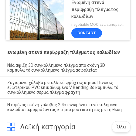
Ενωμένη στενά
περίφραξη πλέγματος
καλωδίων
αποσυνθέσεων απόδειξη
negotiable MOQ:ένα εμπορευματοκιβώτιο 20FT
CONTACT
ενωμένη στενά περίφραξη πλέγματος καλωδίων
Νέα άφιξη 3D συγκολλημένο πλέγμα από σκόνη 3D
καμπυλωτό συγκολλημένο πλέγμα ασφαλείας
Ζυγισμένο χάλυβα μεταλλικό φράχτες κήπου Πίνακες
εξωτερικού PVC επικαλυμμένο V Bending 3d καμπυλωτό
συγκολλημένο σύρμα πλέγμα φράχτη
Ντυμένος σκόνη χάλυβας 2.4m ενωμένο στενά κυλημένο
καλώδιο περιφράζοντας κτήριο μυστικότητας με τη θέση
Λαϊκή κατηγορία
Όλα