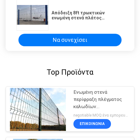
Απόδειξη 8ft τρωκτικών
ενωμένη στενά πλάτος
περίφραξη πλέγματος καλωδίων
για το εργοστάσιο
Να συνεχίσει
Top Προϊόντα
Ενωμένη στενά
περίφραξη πλέγματος
καλωδίων
αποσυνθέσεων απόδειξη
negotiable MOQ:ένα εμπορευματοκιβώτιο 20FT
ΕΠΙΚΟΙΝΩΝΙΑ