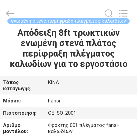
στενά
περίφραξη
πλέγματος
καλωδίων
προμηθευτής.
ενωμένη στενά περίφραξη πλέγματος καλωδίων
Copyright
©
2021
Απόδειξη 8ft τρωκτικών
ΣΠΊΤΙ
-
2025
ενωμένη στενά πλάτος
steel-
securityfence.com.
All
ΠΡΟΪΌΝΤΑ
περίφραξη πλέγματος
Rights
Reserved.
Developed
καλωδίων για το εργοστάσιο
by
ECER
ΠΕΡΊΠΟΥ
ΕΜΕΊΣ
Τόπος
ΚΙΝΑ
καταγωγής:
ΓΎΡΟΣ
Μάρκα:
Fansi
ΕΡΓΟΣΤΑΣΊΩΝ
Πιστοποίηση:
CE ISO-2001
Αριθμό
Φράκτης 001 πλέγματος fansi-
ΠΟΙΟΤΙΚΌΣ
μοντέλου:
καλωδίων