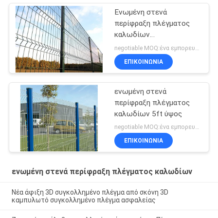
Ενωμένη στενά
περίφραξη πλέγματος
καλωδίων
αποσυνθέσεων απόδειξη
negotiable MOQ:ένα εμπορευματοκιβώτιο 20FT
ΕΠΙΚΟΙΝΩΝΙΑ
ενωμένη στενά
περίφραξη πλέγματος
καλωδίων 5ft ύψος
negotiable MOQ:ένα εμπορευματοκιβώτιο 20FT
ΕΠΙΚΟΙΝΩΝΙΑ
ενωμένη στενά περίφραξη πλέγματος καλωδίων
Νέα άφιξη 3D συγκολλημένο πλέγμα από σκόνη 3D
καμπυλωτό συγκολλημένο πλέγμα ασφαλείας