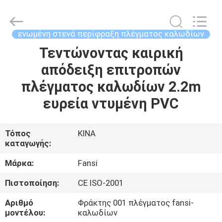
στενά
περίφραξη
πλέγματος
καλωδίων
προμηθευτής.
ενωμένη στενά περίφραξη πλέγματος καλωδίων
Copyright
©
2021
Τεντώνοντας καιρική
ΣΠΊΤΙ
-
2025
απόδειξη επιτροπών
steel-
securityfence.com.
All
ΠΡΟΪΌΝΤΑ
πλέγματος καλωδίων 2.2m
Rights
Reserved.
Developed
ευρεία ντυμένη PVC
by
ECER
ΠΕΡΊΠΟΥ
ΕΜΕΊΣ
Τόπος
ΚΙΝΑ
καταγωγής:
ΓΎΡΟΣ
Μάρκα:
Fansi
ΕΡΓΟΣΤΑΣΊΩΝ
Πιστοποίηση:
CE ISO-2001
Αριθμό
Φράκτης 001 πλέγματος fansi-
ΠΟΙΟΤΙΚΌΣ
μοντέλου:
καλωδίων