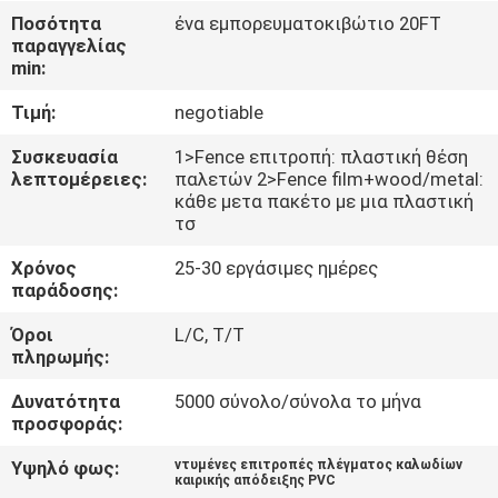
ΈΛΕΓΧΟΣ
Ποσότητα
ένα εμπορευματοκιβώτιο 20FT
παραγγελίας
min:
ΜΑΣ
Τιμή:
negotiable
ΕΛΆΤΕ
ΣΕ
Συσκευασία
1>Fence επιτροπή: πλαστική θέση
λεπτομέρειες:
παλετών 2>Fence film+wood/metal:
ΕΠΑΦΉ
κάθε μετα πακέτο με μια πλαστική
τσ
ΜΕ
Χρόνος
25-30 εργάσιμες ημέρες
παράδοσης:
ΖΗΤΉΣΤΕ
Όροι
L/C, T/T
ΈΝΑ
πληρωμής:
ΑΠΌΣΠΑΣΜΑ
Δυνατότητα
5000 σύνολο/σύνολα το μήνα
προσφοράς:
ΕΙΔΉΣΕΙΣ
Υψηλό φως:
ντυμένες επιτροπές πλέγματος καλωδίων
καιρικής απόδειξης PVC