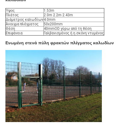
Ύψος
1.53m
Πλάτος
2.0m 2.2m 2.43m
Διάμετρος καλωδίων
4.0mm
Άνοιγμα πλέγματος
50x200mm
Θέση
40mmOD γύρω από τη θέση
Επιφάνεια
Γαλβανισμένος ή η σκόνη ντυμένος
Ενωμένη στενά πύλη φρακτών πλέγματος καλωδίων