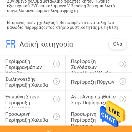
Ζυγισμένο χάλυβα μεταλλικό φράχτες κήπου Πίνακες
εξωτερικού PVC επικαλυμμένο V Bending 3d καμπυλωτό
συγκολλημένο σύρμα πλέγμα φράχτη
Ντυμένος σκόνη χάλυβας 2.4m ενωμένο στενά κυλημένο
καλώδιο περιφράζοντας κτήριο μυστικότητας με τη θέση
Λαϊκή κατηγορία
Όλα
Περίφραξη 
Περίφραξη 
Περιφραγμάτων 
Συνδέσεων 
Χάλυβα
Αλυσίδων Χάλυβα
Σωληνοειδής 
Περίφραξη Πύργων
Περίφραξη Χάλυβα
Ενωμένη Στενά 
Αντι Αναρριχηθείτε 
Περίφραξη 
Στην Περίφραξη
Πλέγματος 
Προσωρινή 
Προσωρινή 
Καλωδίων
Περίφραξη Χάλυβα
Περίφραξη 
Περιοχών