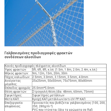
Γαλβανισμένες προδιαγραφές φρακτών
συνδέσεων αλυσίδων
Κοινές προδιαγραφές πλέγματος αλυσίδων
Ύψος φρακτών:
5ft, 6ft, 8ft, κ.λπ. (1.5m, 1.8m, 2.0m, 2.4m, κ.λπ.)
Μήκος φρακτών:
9m, 12m, 15m, 20m, 30m
Πάχος καλωδίων:
2.5mm, 3.0mm, 3.15mm, 3.5mm, 4.0mm
Ανοίγοντας
25x25mm, 50x50mm, 75x75mm, 80x80mm
μέγεθος:
Επίπεδος φραγμός:
25.0mm*5.0mm
Θέση φρακτών:
Στρογγυλή θέση (dia. 48mm, 60mm, 75mm)
Σφιγκτήρες:
Σφιγκτήρες μετάλλων
Μετα ΚΑΠ:
Βροχή ΚΑΠ μετάλλων/αντι-UV PP ΚΑΠ
Επεξεργασία
Προ-καυτός που βυθίζεται γαλβανισμένος (100, 200,
επιφάνειας:
250, 280g/m ²)
PVC που ντύνεται (όλα τα χρώματα σε Ral)