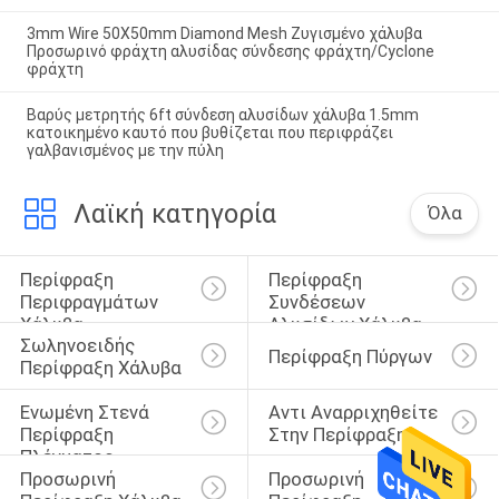
3mm Wire 50X50mm Diamond Mesh Ζυγισμένο χάλυβα
Προσωρινό φράχτη αλυσίδας σύνδεσης φράχτη/Cyclone
φράχτη
Βαρύς μετρητής 6ft σύνδεση αλυσίδων χάλυβα 1.5mm
κατοικημένο καυτό που βυθίζεται που περιφράζει
γαλβανισμένος με την πύλη
Λαϊκή κατηγορία
Όλα
Περίφραξη 
Περίφραξη 
Περιφραγμάτων 
Συνδέσεων 
Χάλυβα
Αλυσίδων Χάλυβα
Σωληνοειδής 
Περίφραξη Πύργων
Περίφραξη Χάλυβα
Ενωμένη Στενά 
Αντι Αναρριχηθείτε 
Περίφραξη 
Στην Περίφραξη
Πλέγματος 
Προσωρινή 
Προσωρινή 
Καλωδίων