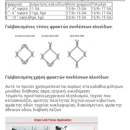
Εφαρμογή
Διάμετρος καλωδίων
Θέση γραμμών
Τοπ ράγα
3 " - 4 " υψηλά
11 GA
15/8» 15 GA.
13/8» 17 GA.
5 " - 6 " υψηλά
11ga, 9ga
17/8» 16 GA.
13/8» 17 GA.
8 " - 10 " υψηλά
9ga, 6ga
23/8» 15 GA.
15/8» 15 GA.
Γαλβανισμένος τύπος φρακτών συνδέσεων αλυσίδων:
Γαλβανισμένη χρήση φρακτών συνδέσεων αλυσίδων:
Αυτό το προϊόν χρησιμοποιείται ευρέως στα καλάθια φίλτρων,
μονάδες διήθησης αέρα, ιατρική, οικοδόμηση
τσιμέντο, προστασία μηχανικού εξοπλισμού, τέχνες που
κατασκευάζει, αρίστης ποιότητας δίχτυα υγιών κιβωτίων,
φράκτης οδών ταχείας κυκλοφορίας, διακοσμητικό, φράκτης
εθνικών οδών, διάβαση πεζών