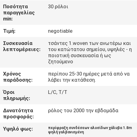
ΈΛΕΓΧΟΣ
Ποσότητα
30 ρόλοι
παραγγελίας
min:
ΜΑΣ
Τιμή:
negotiable
ΕΛΆΤΕ
ΣΕ
Συσκευασία
τσάντες 1.woven των ανωτέρω και
λεπτομέρειες:
του κατώτατου σημείου, υψηλές - η
ΕΠΑΦΉ
ποιοτική συσκευασία ή ως
ζητούμενο
ΜΕ
Χρόνος
περίπου 25-30 ημέρες μετά από να
παράδοσης:
λάβει την κατάθεση.
ΕΙΔΉΣΕΙΣ
Όροι
L/C, T/T
πληρωμής:
ΖΗΤΉΣΤΕ
Δυνατότητα
ρόλος του 2000 την εβδομάδα
ΈΝΑ
προσφοράς:
ΑΠΌΣΠΑΣΜΑ
Υψηλό φως:
περίφραξη συνδέσεων αλυσίδων χάλυβα 1.8m
ψηλή γαλβανισμένη