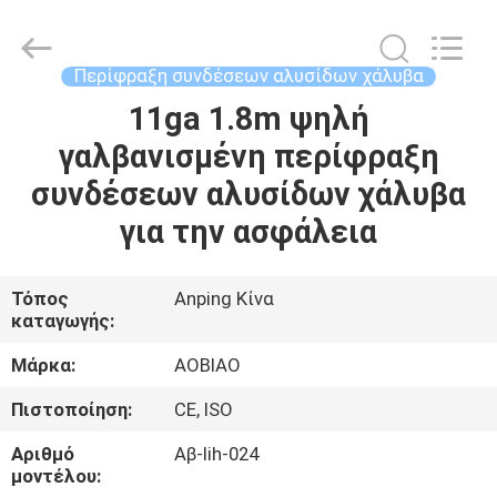
Products
Co.,Ltd.
All
Rights
Reserved.
Περίφραξη συνδέσεων αλυσίδων χάλυβα
Developed
by
11ga 1.8m ψηλή
ΣΠΊΤΙ
ECER
γαλβανισμένη περίφραξη
ΠΡΟΪΌΝΤΑ
συνδέσεων αλυσίδων χάλυβα
για την ασφάλεια
ΠΕΡΊΠΟΥ
ΕΜΕΊΣ
Τόπος
Anping Κίνα
καταγωγής:
ΓΎΡΟΣ
Μάρκα:
AOBIAO
ΕΡΓΟΣΤΑΣΊΩΝ
Πιστοποίηση:
CE, ISO
Αριθμό
Αβ-lih-024
ΠΟΙΟΤΙΚΌΣ
μοντέλου: