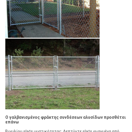
Ο γαλβανισμένος φράκτης συνδέσεων αλυσίδων προσθέτει
επάνω
Βινυλίου slats μυστικότητας: Λεπτύντε slats φιαγμένα από