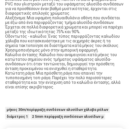
PVC που γλιστρούν μεταξύ του υφάσματος αλυσίδα-συνδέσεων
για να προσθέσουν έναν βαθμό μυστικότητας, έρχονται στις
διαφορετικές επιλογές χρώματος.
Αλεξήνεμα: Μια υφαμένη πολυαιθυλένιο οθόνη που συνδέεται
με έξω από ένα περιφράζοντας τμήμα αλυσίδα-συνδέσεων.
Έρχεται σε πολλά διαφορετικά χρώματα και μπορεί να παρέχει
μεταξύ της ιδιωτικότητας 75% και 90%.
Οδοντωτός - καλώδιο: Ένας τύπος περιφράζοντας καλωδίου
χάλυβα που κατασκευάστηκε με τις αιχμηρές άκρες ή τα
σημεία τακτοποίησε σε διαστήματα κατά μήκος του σκέλους.
Χρησιμοποιήσιμος μόνο στην εμπορική εφαρμογή.
Καλώδιο έντασης: Καλώδιο που αναμειγνύει κατά μήκος του
κατώτατου σημείου ενός τμήματος υφάσματος αλυσίδα-
συνδέσεων ότι όταν τεντώνεται, δημιουργεί την πρόσθετη
ένταση προκειμένου να ενισχυθεί η σταθερότητα.
Κατώτατη ράγα: Μια πρόσθετη ράγα που επαινεί την
τυποποιημένη τοπ-ράγα. Παρέχει την πολύ περισσότερες
σταθερότητα και την ενίσχυση από το καλώδιο έντασης, αλλά
είναι επίσης ακριβότερος.
μήκος 30m/περίφραξη συνδέσεων αλυσίδων χάλυβα ρόλων
διάμετρος 1
2 5mm περίφραξη συνδέσεων αλυσίδων μ