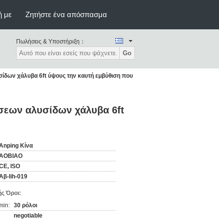
ή με
Ζητήστε ένα απόσπασμα
Πωλήσεις & Υποστήριξη：
Go
ίδων χάλυβα 6ft ύψους την καυτή εμβύθιση που
σεων αλυσίδων χάλυβα 6ft
Anping Κίνα
AOBIAO
CE, ISO
Αβ-lih-019
ς Όροι:
min:
30 ρόλοι
negotiable