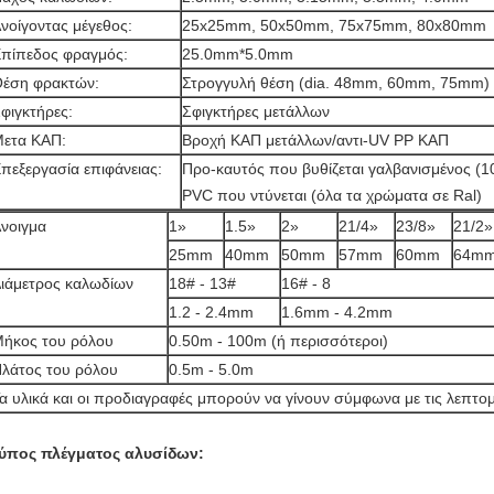
νοίγοντας μέγεθος:
25x25mm, 50x50mm, 75x75mm, 80x80mm
πίπεδος φραγμός:
25.0mm*5.0mm
έση φρακτών:
Στρογγυλή θέση (dia. 48mm, 60mm, 75mm)
φιγκτήρες:
Σφιγκτήρες μετάλλων
ετα ΚΑΠ:
Βροχή ΚΑΠ μετάλλων/αντι-UV PP ΚΑΠ
πεξεργασία επιφάνειας:
Προ-καυτός που βυθίζεται γαλβανισμένος (10
PVC που ντύνεται (όλα τα χρώματα σε Ral)
νοιγμα
1»
1.5»
2»
21/4»
23/8»
21/2»
25mm
40mm
50mm
57mm
60mm
64m
ιάμετρος καλωδίων
18# - 13#
16# - 8
1.2 - 2.4mm
1.6mm - 4.2mm
ήκος του ρόλου
0.50m - 100m (ή περισσότεροι)
λάτος του ρόλου
0.5m - 5.0m
α υλικά και οι προδιαγραφές μπορούν να γίνουν σύμφωνα με τις λεπτομ
ύπος πλέγματος αλυσίδων: