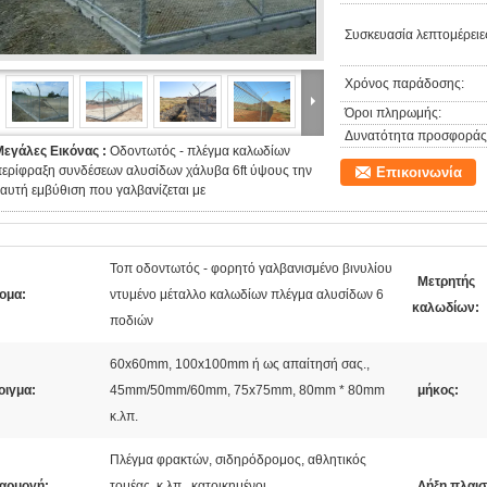
Συσκευασία λεπτομέρειε
Χρόνος παράδοσης:
Όροι πληρωμής:
Δυνατότητα προσφοράς
Μεγάλες Εικόνας :
Οδοντωτός - πλέγμα καλωδίων
ερίφραξη συνδέσεων αλυσίδων χάλυβα 6ft ύψους την
Επικοινωνία
αυτή εμβύθιση που γαλβανίζεται με
Τοπ οδοντωτός - φορητό γαλβανισμένο βινυλίου
Μετρητής
ομα:
ντυμένο μέταλλο καλωδίων πλέγμα αλυσίδων 6
καλωδίων:
ποδιών
60x60mm, 100x100mm ή ως απαίτησή σας.,
οιγμα:
45mm/50mm/60mm, 75x75mm, 80mm * 80mm
μήκος:
κ.λπ.
Πλέγμα φρακτών, σιδηρόδρομος, αθλητικός
αρμογή:
τομέας, κ.λπ., κατοικημένοι
Λήξη πλαισ