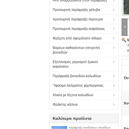
Αντι αναρριχηθείτε στην περίφραξη
Προσωρινή περίφραξη χάλυβα
προσωρινή περίφραξη περιοχών
Προσωρινή περίφραξη ασφάλειας
Φράχτη από σφυρήλατο σίδερο
π
Βαρέων καθηκόντων επιτροπή
κ
βοοειδών
Εξοπλισμός χειρισμού ζωικού
κεφαλαίου
Περίφραξη βοοειδών καλωδίων
Όν
Ύφασμα πλέγματος φίμπεργκλας
Αλιεία με δίχτυα καλωδίων
Άν
Φράκτης κήπων
Καλύτερα προϊόντα
περίφραξη συνδέσεων αλυσίδων
Εφ