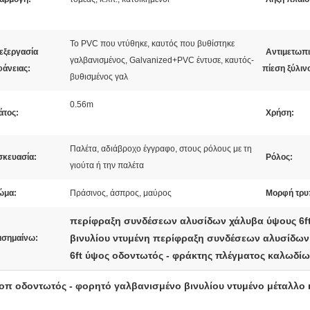
Το PVC που ντύθηκε, καυτός που βυθίστηκε
εξεργασία
Αντιμετωπ
γαλβανισμένος, Galvanized+PVC έντυσε, καυτός-
φάνειας:
πίεση ξύλιν
βυθισμένος γαλ
0.56m
άτος:
Χρήση:
Παλέτα, αδιάβροχο έγγραφο, στους ρόλους με τη
σκευασία:
Ρόλος:
γιούτα ή την παλέτα
ώμα:
Πράσινος, άσπρος, μαύρος
Μορφή τρυ
περίφραξη συνδέσεων αλυσίδων χάλυβα ύψους 6f
βινυλίου ντυμένη περίφραξη συνδέσεων αλυσίδων
ισημαίνω:
6ft ύψος οδοντωτός - φράκτης πλέγματος καλωδί
οπ οδοντωτός - φορητό γαλβανισμένο βινυλίου ντυμένο μέταλλο