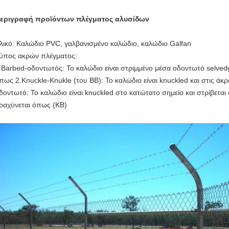
εριγραφή προϊόντων πλέγματος αλυσίδων
λικό: Καλώδιο PVC, γαλβανισμένο καλώδιο, καλώδιο Galfan
ύπος ακρών πλέγματος:
.Barbed-οδοντωτός: Το καλώδιο είναι στριμμένο μέσα οδοντωτό selvedg
πως 2.Knuckle-Knukle (του BB): Το καλώδιο είναι knuckled και στις άκ
δοντωτό: Το καλώδιο είναι knuckled στο κατώτατο σημείο και στρίβετα
ραχύνεται όπως (KB)