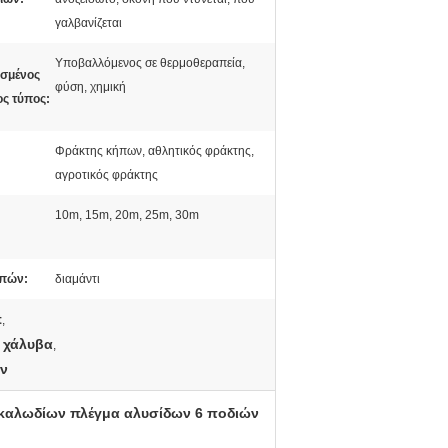
γαλβανίζεται
Υποβαλλόμενος σε θερμοθεραπεία,
ισμένος
φύση, χημική
ος τύπος:
Φράκτης κήπων, αθλητικός φράκτης,
αγροτικός φράκτης
10m, 15m, 20m, 25m, 30m
πών:
διαμάντι
t
,
 χάλυβα
,
ων
 καλωδίων πλέγμα αλυσίδων 6 ποδιών