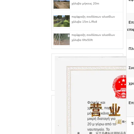
χάλυβα μήκους 20m
περίφραξη συνδέσεων αλυσίδων
χάλυβα 15m L/Roll
Επ
επι
περίφραξη συνδέσεων αλυσίδων
χάλυβα 6ftx50ft
Πλ
Συ
χρ
Φιλικός και
Επ
χρήσιμος, παρά
μόνο να κάνει μια
μικρή διαταγή για
Τ
20 μ γύρω από το
ναυπηγείο. Το