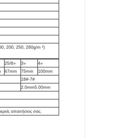
0, 200, 250, 280g/m ²)
25/8»
3»
4»
m
67mm
75mm
100mm
18#-7#
2.0mm5.00mm
ερείς απαιτήσεις σας.