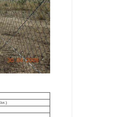
.λπ.)