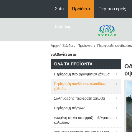
Σπίτι
Προϊόντα
Περίπου εμείς
Ειδήσεις
Αρχική Σελίδα
Προϊόντα
Περίφραξη συνδέσεω
γαλβανίζεται με
ΌΛΑ ΤΑ ΠΡΟΪΌΝΤΑ
Οδ
ύψ
Περίφραξη περιφραγμάτων χάλυβα
Περίφραξη συνδέσεων αλυσίδων
χάλυβα
Σωληνοειδής περίφραξη χάλυβα
Περίφραξη πύργων
ενωμένη στενά περίφραξη πλέγματος
καλωδίων