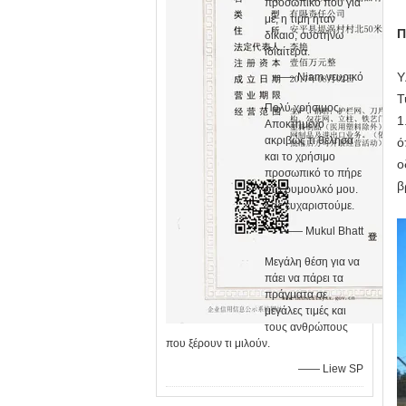
προσωπικό που για
με, η τιμή ήταν
Π
δίκαιο, συστήνω
ιδιαίτερα.
Υ
—— Niam νευρικό
Τ
Πολύ χρήσιμος.
1
Αποκτημένο
ακριβώς τι θέλησα
ό
και το χρήσιμο
ο
προσωπικό το πήρε
β
στο ρυμουλκό μου.
Σας ευχαριστούμε.
—— Mukul Bhatt
Μεγάλη θέση για να
πάει να πάρει τα
πράγματα σε
μεγάλες τιμές και
τους ανθρώπους
που ξέρουν τι μιλούν.
—— Liew SP