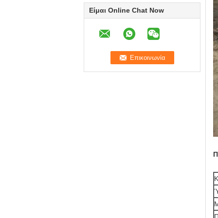
Είμαι Online Chat Now
Π
Κ
Ύ
Μ
Π