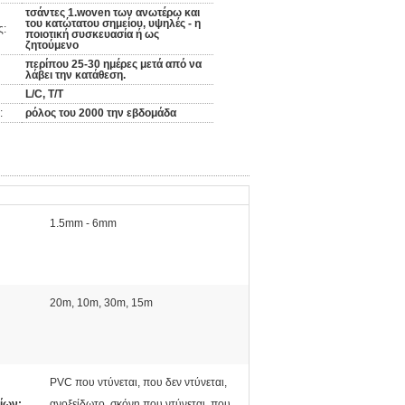
τσάντες 1.woven των ανωτέρω και
του κατώτατου σημείου, υψηλές - η
ς:
ποιοτική συσκευασία ή ως
ζητούμενο
περίπου 25-30 ημέρες μετά από να
λάβει την κατάθεση.
L/C, T/T
:
ρόλος του 2000 την εβδομάδα
1.5mm - 6mm
20m, 10m, 30m, 15m
PVC που ντύνεται, που δεν ντύνεται,
ίων:
ανοξείδωτο, σκόνη που ντύνεται, που