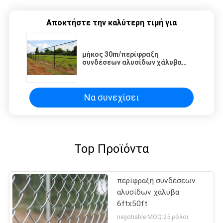
Αποκτήστε την καλύτερη τιμή για
μήκος 30m/περίφραξη
συνδέσεων αλυσίδων χάλυβα
ρόλων 8foot για βιομηχανικό
Να συνεχίσει
Top Προϊόντα
περίφραξη συνδέσεων
αλυσίδων χάλυβα
6ftx50ft
negotiable MOQ:25 ρόλοι