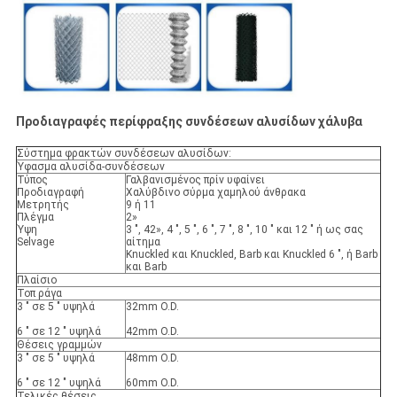
Προδιαγραφές περίφραξης συνδέσεων αλυσίδων χάλυβα
Σύστημα φρακτών συνδέσεων αλυσίδων:
Ύφασμα αλυσίδα-συνδέσεων
Τύπος
Γαλβανισμένος πρίν υφαίνει
Προδιαγραφή
Χαλύβδινο σύρμα χαμηλού άνθρακα
Μετρητής
9 ή 11
Πλέγμα
2»
Ύψη
3 ", 42», 4 ", 5 ", 6 ", 7 ", 8 ", 10 " και 12 " ή ως σας
Selvage
αίτημα
Knuckled και Knuckled, Barb και Knuckled 6 ", ή Barb
και Barb
Πλαίσιο
Τοπ ράγα
3 " σε 5 " υψηλά
32mm O.D.
6 " σε 12 " υψηλά
42mm O.D.
Θέσεις γραμμών
3 " σε 5 " υψηλά
48mm O.D.
6 " σε 12 " υψηλά
60mm O.D.
Τελικές θέσεις