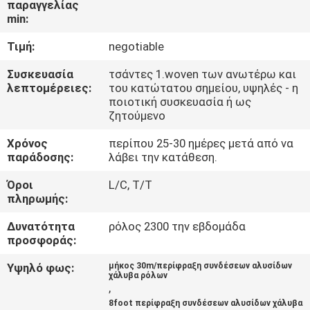
παραγγελίας
ΈΛΕΓΧΟΣ
min:
Τιμή:
negotiable
ΜΑΣ
ΕΛΆΤΕ
Συσκευασία
τσάντες 1.woven των ανωτέρω και
λεπτομέρειες:
του κατώτατου σημείου, υψηλές - η
ΣΕ
ποιοτική συσκευασία ή ως
ζητούμενο
ΕΠΑΦΉ
Χρόνος
περίπου 25-30 ημέρες μετά από να
ΜΕ
παράδοσης:
λάβει την κατάθεση.
Όροι
L/C, T/T
ΖΗΤΉΣΤΕ
πληρωμής:
ΈΝΑ
Δυνατότητα
ρόλος 2300 την εβδομάδα
ΑΠΌΣΠΑΣΜΑ
προσφοράς:
Υψηλό φως:
μήκος 30m/περίφραξη συνδέσεων αλυσίδων
χάλυβα ρόλων
ΕΙΔΉΣΕΙΣ
,
8foot περίφραξη συνδέσεων αλυσίδων χάλυβα