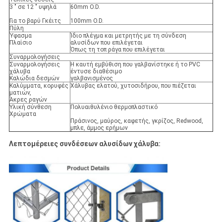
3 " σε 12 " υψηλά
60mm O.D.
Για το βαρύ Γκέιτς
100mm O.D.
Πύλη
Ύφασμα
Ίδιο πλέγμα και μετρητής με τη σύνδεση
Πλαίσιο
αλυσίδων που επιλέγεται
Όπως τη τοπ ράγα που επιλέγεται
Συναρμολογήσεις
Συναρμολογήσεις
Η καυτή εμβύθιση που γαλβανίστηκε ή το PVC
χάλυβα
έντυσε διαθέσιμο
Καλώδια δεσμών
γαλβανισμένος
Καλύμματα, κορυφές
Χάλυβας ελατού, χυτοσιδήρου, που πιέζεται
ματιών,
Άκρες ραγών
Υλική σύνθεση
Πολυαιθυλένιο θερμοπλαστικό
Χρώματα
Πράσινος, μαύρος, καφετής, γκρίζος, Redwood,
μπλε, άμμος ερήμων
Λεπτομέρειες συνδέσεων αλυσίδων χάλυβα: