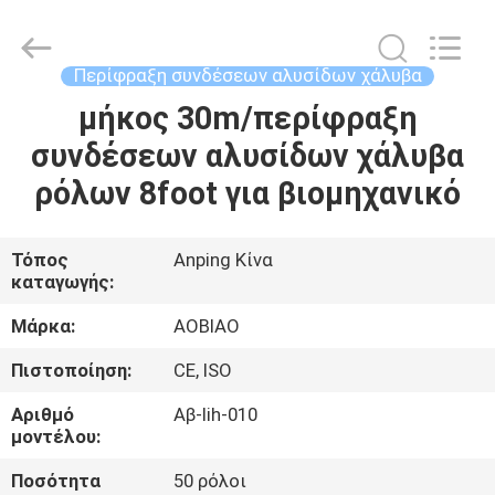
συνδέσεων
αλυσίδων
μ
προμηθευτής.
Copyright
Περίφραξη συνδέσεων αλυσίδων χάλυβα
©
2021
-
μήκος 30m/περίφραξη
ΣΠΊΤΙ
2025
steel-
συνδέσεων αλυσίδων χάλυβα
securityfence.com.
All
Rights
ΠΡΟΪΌΝΤΑ
ρόλων 8foot για βιομηχανικό
Reserved.
Developed
by
ECER
ΠΕΡΊΠΟΥ
Τόπος
Anping Κίνα
καταγωγής:
ΕΜΕΊΣ
Μάρκα:
AOBIAO
ΓΎΡΟΣ
Πιστοποίηση:
CE, ISO
ΕΡΓΟΣΤΑΣΊΩΝ
Αριθμό
Αβ-lih-010
μοντέλου:
ΠΟΙΟΤΙΚΌΣ
Ποσότητα
50 ρόλοι