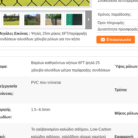
Συσκευασία λεπτομέρειε
Χρόνος παράδοσης:
Όροι πληρωμής:
Δυνατότητα προσφοράς
Μεγάλες Εικόνας :
Ψηλές 25m μήκος 6FT/περίφραξη
συνδέσεων αλυσίδων χάλυβα ρόλων για τον κήπο
Επικοινωνία
Βαρέων καθηκόντων κήπων 6FT ψηλά 25
ομα:
Ύψος ρόλων
χάλυβα αλυσίδων μέτρα περίφραξης συνδέσεων
PVC που ντύνεται
εξεργασία
Τρύπα:
φάνειας:
τρητής
1.5--6.0mm
Μήκος ρόλων
ωδίων:
Το γαλβανισμένο καλώδιο σιδήρου, Low-Carbon
κό:
καλώδιο σιδήρου, χαλύβδινο σύρμα χαμηλού
Εφαρμογή: