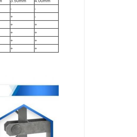
m
3.50mm
4.00mm
-
-
+
-
+
+
+
+
+
+
+
+