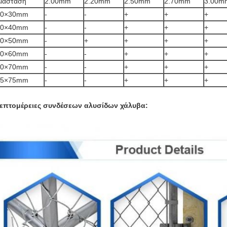
ιάσταση
2.00mm
2.20mm
2.50mm
2.70mm
3.00m
30×30mm
-
-
+
+
+
40×40mm
-
-
+
+
+
50×50mm
-
+
+
+
+
60×60mm
-
-
+
+
+
70×70mm
-
-
+
+
+
75×75mm
-
-
+
+
+
επτομέρειες συνδέσεων αλυσίδων χάλυβα: