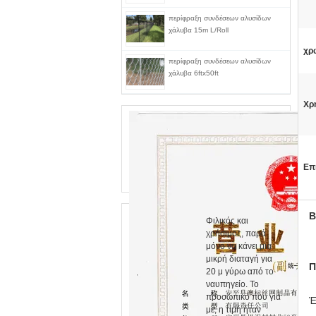
περίφραξη συνδέσεων αλυσίδων
χάλυβα 15m L/Roll
χρ
περίφραξη συνδέσεων αλυσίδων
χάλυβα 6ftx50ft
Χρ
Επ
Β
Φιλικός και
χρήσιμος, παρά
μόνο να κάνει μια
μικρή διαταγή για
Π
20 μ γύρω από το
ναυπηγείο. Το
προσωπικό που για
Έ
με, η τιμή ήταν