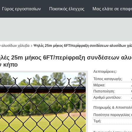
Γύρος εργοστασίων
Ποιοτικός έλεγχος
Μας ελάτε σε επαφ
ν αλυσίδων χάλυβα
Ψηλές 25m μήκος 6FT/περίφραξη συνδέσεων αλυσίδων χάλ
λές 25m μήκος 6FT/περίφραξη συνδέσεων αλυ
ν κήπο
Λεπτομέρειες:
Τόπος καταγωγής:
Μάρκα:
Πιστοποίηση:
Αριθμό μοντέλου:
Πληρωμής & Αποστολή
Ποσότητα παραγγελίας 
Τιμή: