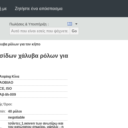
ή με
Ζητήστε ένα απόσπασμα
Πωλήσεις & Υποστήριξη：
Go
υβα ρόλων για τον κήπο
σίδων χάλυβα ρόλων για
Anping Κίνα
AOBIAO
CE, ISO
Αβ-lih-009
ς Όροι:
min:
40 ρόλοι
negotiable
τσάντες 1.woven των ανωτέρω και
του κατώτατου σημείου, υψηλές - η