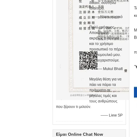
δίκαιο, συστήνω
Τ
ιδιαίτερα.
κ
—— Niam νευρικό
Πολύ χρήσιμος.
Μ
Αποκτημένο
Β
ακριβώς τι θέλησα
και το χρήσιμο
προσωπικό το πήρε
π
στο ρυμουλκό μου.
Σας ευχαριστούμε.
Ύ
—— Mukul Bhatt
Μεγάλη θέση για να
πάει να πάρει τα
πράγματα σε
μεγάλες τιμές και
τους ανθρώπους
που ξέρουν τι μιλούν.
—— Liew SP
Είμαι Online Chat Now