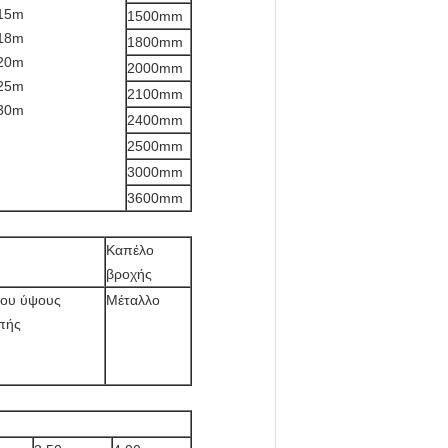
15m
1500mm
18m
1800mm
20m
2000mm
25m
2100mm
30m
2400mm
2500mm
3000mm
3600mm
Καπέλο
βροχής
του ύψους
Μέταλλο
πής