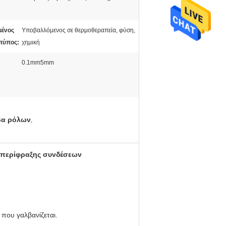
μένος
Υποβαλλόμενος σε θερμοθεραπεία, φύση,
 τύπος:
χημική
0.1mm5mm
βα ρόλων
,
 περίφραξης συνδέσεων
 που γαλβανίζεται.