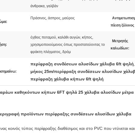
άνθρακα, γαλβάν
Πράσινος, άσπρος, μαύρος
Αντιμετωπισ
ώμα:
πίεση ξύλινος
όχθεις ποταμού, καλάθι αυγών, κήπος,
Μετρητής
ήση:
χρησιμοποιούμενος όπως προστατεύοντας το
καλωδίων:
φράκτη πλέγματος, δρόμ
περίφραξη συνδέσεων αλυσίδων χάλυβα 6ft ψηλή
,
μήκος 25m/περίφραξη συνδέσεων αλυσίδων χάλυ
ισημαίνω:
περίφραξη χάλυβα κήπων 6ft ψηλή
αρέων καθηκόντων κήπων 6FT ψηλά 25 χάλυβα αλυσίδων μέτρα
εριγραφή προϊόντων περίφραξης συνδέσεων αλυσίδων χάλυβα
νας κοινός τύπος περίφραξης διαθέσιμος και στο PVC που ντύνεται και