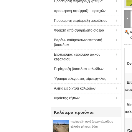
Προσωρινή περίφραξη χάλυβα
προσωρινή περίφραξη περιοχών
Προσωρινή περίφραξη ασφάλειας
Φράχτη από σφυρήλατο σίδερο
Βαρέων καθηκόντων επιτροπή
βοοειδών
Εξοπλισμός χειρισμού ζωικού
κεφαλαίου
Όν
Περίφραξη βοοειδών καλωδίων
Ύφασμα πλέγματος φίμπεργκλας
Επ
Αλιεία με δίχτυα καλωδίων
επι
Φράκτης κήπων
Με
Καλύτερα προϊόντα
καλ
περίφραξη συνδέσεων αλυσίδων
χάλυβα μήκους 20m
Υλι