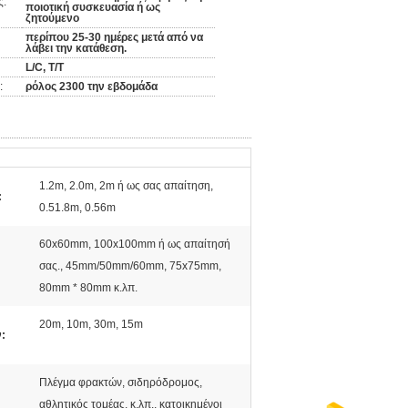
ς:
ποιοτική συσκευασία ή ως
ζητούμενο
περίπου 25-30 ημέρες μετά από να
λάβει την κατάθεση.
L/C, T/T
:
ρόλος 2300 την εβδομάδα
1.2m, 2.0m, 2m ή ως σας απαίτηση,
:
0.51.8m, 0.56m
60x60mm, 100x100mm ή ως απαίτησή
σας., 45mm/50mm/60mm, 75x75mm,
80mm * 80mm κ.λπ.
20m, 10m, 30m, 15m
:
Πλέγμα φρακτών, σιδηρόδρομος,
αθλητικός τομέας, κ.λπ., κατοικημένοι