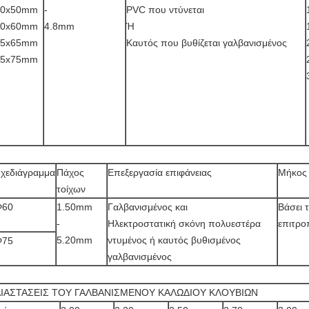
50x50mm
-
PVC που ντύνεται
60x60mm
4.8mm
Ή
65x65mm
Καυτός που βυθίζεται γαλβανισμένος
75x75mm
χεδιάγραμμα
Πάχος
Επεξεργασία επιφάνειας
Μήκος
τοίχων
Φ60
1.50mm
Γαλβανισμένος και
Βάσει 
-
Ηλεκτροστατική σκόνη πολυεστέρα
επιτρο
5.20mm
ντυμένος ή καυτός βυθισμένος
Φ75
γαλβανισμένος
ΔΙΑΣΤΑΣΕΙΣ ΤΟΥ ΓΑΛΒΑΝΙΣΜΕΝΟΥ ΚΑΛΩΔΙΟΥ ΚΛΟΥΒΙΩΝ