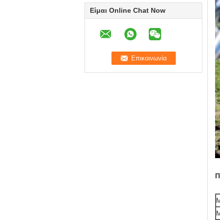
Είμαι Online Chat Now
Π
Μ
Μ