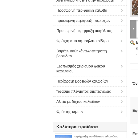
Αντι αναρριχηθείτε στην περίφραξη
Προσωρινή περίφραξη χάλυβα
προσωρινή περίφραξη περιοχών
Προσωρινή περίφραξη ασφάλειας
Φράχτη από σφυρήλατο σίδερο
Βαρέων καθηκόντων επιτροπή
βοοειδών
Εξοπλισμός χειρισμού ζωικού
κεφαλαίου
Περίφραξη βοοειδών καλωδίων
Όν
Ύφασμα πλέγματος φίμπεργκλας
Αλιεία με δίχτυα καλωδίων
Εφ
Φράκτης κήπων
Καλύτερα προϊόντα
Επ
περίφραξη συνδέσεων αλυσίδων