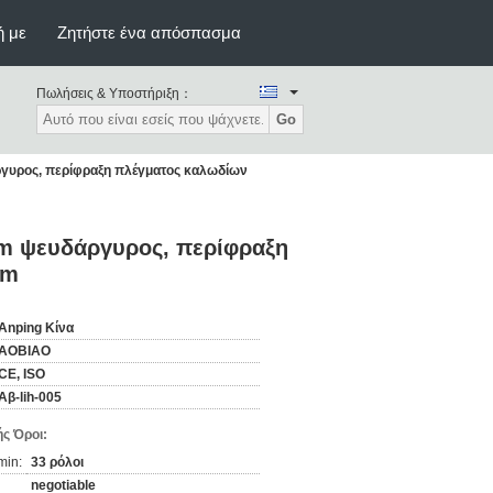
ή με
Ζητήστε ένα απόσπασμα
Πωλήσεις & Υποστήριξη：
Go
γυρος, περίφραξη πλέγματος καλωδίων
m ψευδάργυρος, περίφραξη
mm
Anping Κίνα
AOBIAO
CE, ISO
Αβ-lih-005
ς Όροι:
min:
33 ρόλοι
negotiable