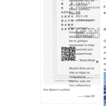
προσωπικό που για
με, η τιμή ήταν
Γ
δίκαιο, συστήνω
κ
ιδιαίτερα.
—— Niam νευρικό
Πολύ χρήσιμος.
Π
Αποκτημένο
ακριβώς τι θέλησα
Ο
και το χρήσιμο
προσωπικό το πήρε
μ
στο ρυμουλκό μου.
ο
Σας ευχαριστούμε.
μ
—— Mukul Bhatt
κ
Μεγάλη θέση για να
α
πάει να πάρει τα
πράγματα σε
μεγάλες τιμές και
τους ανθρώπους
που ξέρουν τι μιλούν.
—— Liew SP