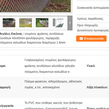
Συσκευασία λεπτομέρειε
Χρόνος παράδοσης:
Όροι πληρωμής:
Δυνατότητα προσφοράς
Μεγάλες Εικόνας :
ντυμένος φράκτης συνδέσεων
αλυσίδων 40x40mm ψευδάργυρος, περίφραξη
Επικοινωνία
πλέγματος καλωδίων διαμαντιών διαμέτρων 1.8mm
Γαλβανισμένος ντυμένος ψευδάργυρος
ομα:
φράκτης συνδέσεων αλυσίδων χάλυβα
Υλικό:
πλέγματος διαμαντιών καλωδίων κ
Πλέγμα φρακτών, σιδηρόδρομος, αθλητικός
αρμογή:
τομέας, κ.λπ., κατοικημένοι
Λήξη πλαισίων:
Το PVC που ντύθηκε, καυτός που βυθίστηκε
εξεργασία
γαλβανισμένος, Galvanized+PVC έντυσε,
Τύπος μετάλλων