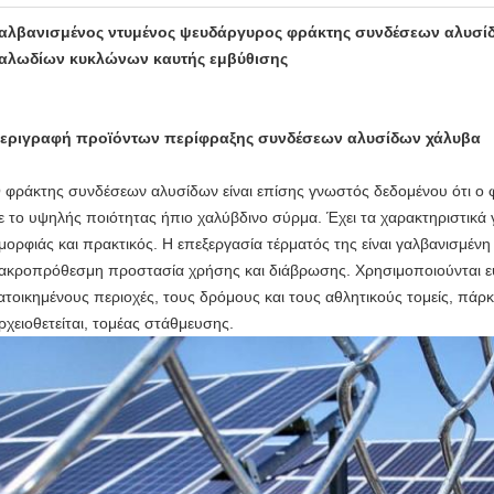
αλβανισμένος ντυμένος ψευδάργυρος φράκτης συνδέσεων αλυσί
αλωδίων κυκλώνων καυτής εμβύθισης
εριγραφή προϊόντων περίφραξης συνδέσεων αλυσίδων χάλυβα
 φράκτης συνδέσεων αλυσίδων είναι επίσης γνωστός δεδομένου ότι ο φ
ε το υψηλής ποιότητας ήπιο χαλύβδινο σύρμα. Έχει τα χαρακτηριστικ
μορφιάς και πρακτικός. Η επεξεργασία τέρματός της είναι γαλβανισμένη 
ακροπρόθεσμη προστασία χρήσης και διάβρωσης. Χρησιμοποιούνται ε
ατοικημένους περιοχές, τους δρόμους και τους αθλητικούς τομείς, πάρ
ρχειοθετείται, τομέας στάθμευσης.