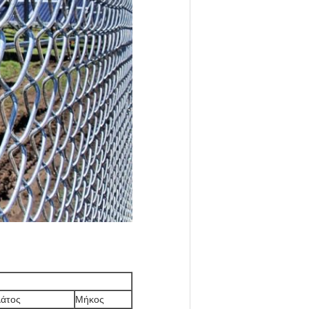
άτος
Μήκος