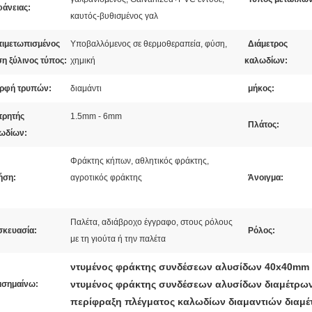
φάνειας:
καυτός-βυθισμένος γαλ
τιμετωπισμένος
Υποβαλλόμενος σε θερμοθεραπεία, φύση,
Διάμετρος
ση ξύλινος τύπος:
χημική
καλωδίων:
ρφή τρυπών:
διαμάντι
μήκος:
τρητής
1.5mm - 6mm
Πλάτος:
ωδίων:
Φράκτης κήπων, αθλητικός φράκτης,
ήση:
αγροτικός φράκτης
Άνοιγμα:
Παλέτα, αδιάβροχο έγγραφο, στους ρόλους
σκευασία:
Ρόλος:
με τη γιούτα ή την παλέτα
ντυμένος φράκτης συνδέσεων αλυσίδων 40x40mm
ντυμένος φράκτης συνδέσεων αλυσίδων διαμέτρω
ισημαίνω:
περίφραξη πλέγματος καλωδίων διαμαντιών διαμ