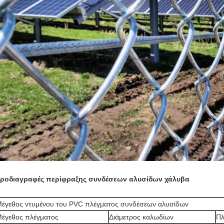
ροδιαγραφές περίφραξης συνδέσεων αλυσίδων χάλυβα
έγεθος ντυμένου του PVC πλέγματος συνδέσεων αλυσίδων
έγεθος πλέγματος
Διάμετρος καλωδίων
Πλ