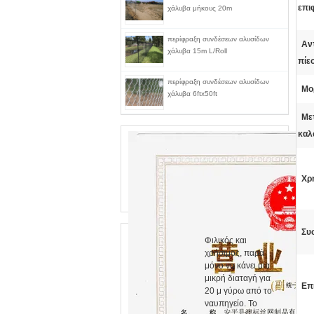
επι
χάλυβα μήκους 20m
περίφραξη συνδέσεων αλυσίδων
Αν
χάλυβα 15m L/Roll
πίε
περίφραξη συνδέσεων αλυσίδων
Μο
χάλυβα 6ftx50ft
Με
καλ
Χρ
Συ
Φιλικός και
χρήσιμος, παρά
μόνο να κάνει μια
μικρή διαταγή για
Επ
20 μ γύρω από το
ναυπηγείο. Το