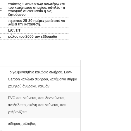
τσάντες 1.woven των ανωτέρω και
του κατώτατου σημείου, υψηλές - η
ς:
ποιοτική συσκευασία ή ως
ζητούμενο
περίπου 25-30 ημέρες μετά από να
λάβει την κατάθεση.
L/C, T/T
:
ρόλος του 2000 την εβδομάδα
Το γαλβανισμένο καλώδιο σιδήρου, Low-
Carbon καλώδιο σιδήρου, χαλύβδινο σύρμα
χαμηλού άνθρακα, γαλβάν
PVC που ντύνεται, που δεν ντύνεται,
ανοξείδωτο, σκόνη που ντύνεται, που
γαλβανίζεται
σίδηρος, χάλυβας
: