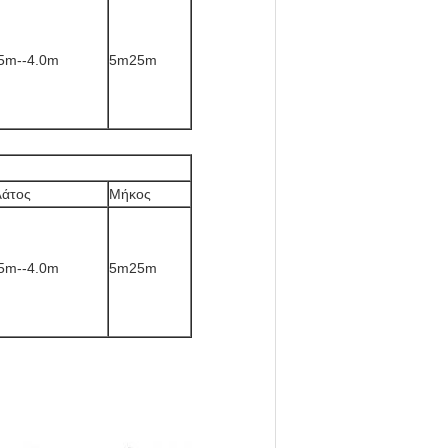
5m--4.0m
5m25m
λάτος
Μήκος
5m--4.0m
5m25m