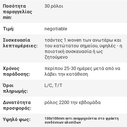
ΈΛΕΓΧΟΣ
Ποσότητα
30 ρόλοι
παραγγελίας
min:
ΜΑΣ
Τιμή:
negotiable
ΕΛΆΤΕ
ΣΕ
Συσκευασία
τσάντες 1.woven των ανωτέρω και
λεπτομέρειες:
του κατώτατου σημείου, υψηλές - η
ΕΠΑΦΉ
ποιοτική συσκευασία ή ως
ζητούμενο
ΜΕ
Χρόνος
περίπου 25-30 ημέρες μετά από να
παράδοσης:
λάβει την κατάθεση.
ΖΗΤΉΣΤΕ
Όροι
L/C, T/T
ΈΝΑ
πληρωμής:
ΑΠΌΣΠΑΣΜΑ
Δυνατότητα
ρόλος 2200 την εβδομάδα
προσφοράς:
ΕΙΔΉΣΕΙΣ
Υψηλό φως:
100x100mm αντι αναρριχούνται στο φράκτη
συνδέσεων αλυσίδων