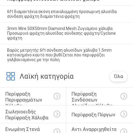
6ft διαμαντένια σκόνη επικαλυμμένη προσωρινή αλυσίδα
σύνδεση φράχτη διαμαντένια φράχτη
3mm Wire 50X50mm Diamond Mesh Ζυγισμένο χάλυβα
Προσωρινό φράχτη αλυσίδας σύνδεσης φράχτη/Cyclone
φράχτη
Βαρύς μετρητής 6ft σύνδεση αλυσίδων χάλυβα 1.5mm
κατοικημένο καυτό που βυθίζεται που περιφράζει
γαλβανισμένος με την πύλη
Λαϊκή κατηγορία
Όλα
Περίφραξη 
Περίφραξη 
Περιφραγμάτων 
Συνδέσεων 
Χάλυβα
Αλυσίδων Χάλυβα
Σωληνοειδής 
Περίφραξη Πύργων
Περίφραξη Χάλυβα
Ενωμένη Στενά 
Αντι Αναρριχηθείτε 