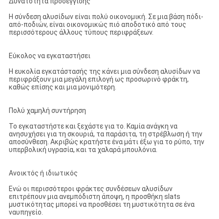
Δυνατότητα προσέγγισης
Η σύνδεση αλυσίδων είναι πολύ οικονομική. Σε μια βάση πόδι-
από-ποδιών, είναι οικονομικώς πιό αποδοτικό από τους
περισσότερους άλλους τύπους περιφράξεων.
Εύκολος να εγκαταστήσει
Η ευκολία εγκατάστασής της κάνει μια σύνδεση αλυσίδων να
περιφράξουν μια μεγάλη επιλογή ως προσωρινό φράκτη,
καθώς επίσης και μια μονιμότερη.
Πολύ χαμηλή συντήρηση
Το εγκαταστήστε και ξεχάστε για το. Καμία ανάγκη να
ανησυχήσει για τη σκουριά, τα παράσιτα, τη στρέβλωση ή την
αποσύνθεση. Ακριβώς κρατήστε ένα μάτι έξω για το ρύπο, την
υπερβολική υγρασία, και τα χαλαρά μπουλόνια.
Ανοικτός ή ιδιωτικός
Ενώ οι περισσότεροι φράκτες συνδέσεων αλυσίδων
επιτρέπουν μια ανεμπόδιστη άποψη, η προσθήκη slats
μυστικότητας μπορεί να προσθέσει τη μυστικότητα σε ένα
ναυπηγείο.