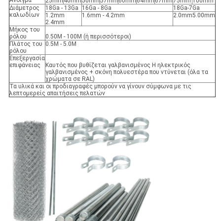
Άνοιγμα
25mm
40mm
50mm
57mm
60mm
64mm
67mm
75mm
100mm
Διάμετρος
18Ga - 13Ga
16Ga - 8Ga
18Ga-7Ga
καλωδίων
1.2mm
1.6mm - 4.2mm
2.0mm5.00mm
2.4mm
Μήκος του
ρόλου
0.50M - 100M (ή περισσότεροι)
Πλάτος του
0.5M - 5.0M
ρόλου
Επεξεργασία
επιφάνειας
Καυτός που βυθίζεται γαλβανισμένος Η ηλεκτρικός
γαλβανισμένος + σκόνη πολυεστέρα που ντύνεται (όλα τα
χρώματα σε RAL)
Τα υλικά και οι προδιαγραφές μπορούν να γίνουν σύμφωνα με τις
λεπτομερείς απαιτήσεις πελατών