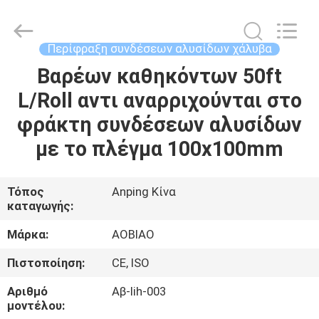
συνδέσεων
αλυσίδων
χάλυβα
ρόλων
προμηθευτής.
Περίφραξη συνδέσεων αλυσίδων χάλυβα
Copyright
©
2021
Βαρέων καθηκόντων 50ft
ΣΠΊΤΙ
-
2025
L/Roll αντι αναρριχούνται στο
steel-
securityfence.com.
All
ΠΡΟΪΌΝΤΑ
φράκτη συνδέσεων αλυσίδων
Rights
Reserved.
Developed
με το πλέγμα 100x100mm
by
ECER
ΠΕΡΊΠΟΥ
ΕΜΕΊΣ
Τόπος
Anping Κίνα
καταγωγής:
ΓΎΡΟΣ
Μάρκα:
AOBIAO
ΕΡΓΟΣΤΑΣΊΩΝ
Πιστοποίηση:
CE, ISO
Αριθμό
Αβ-lih-003
ΠΟΙΟΤΙΚΌΣ
μοντέλου: