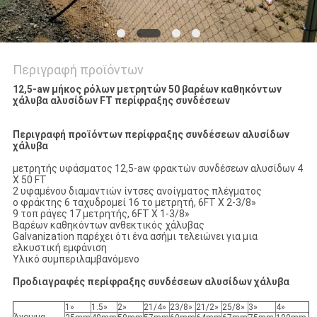
Περιγραφή προϊόντων
12,5-aw μήκος ρόλων μετρητών 50 βαρέων καθηκόντων
χάλυβα αλυσίδων FT περίφραξης συνδέσεων
Περιγραφή προϊόντων περίφραξης συνδέσεων αλυσίδων
χάλυβα
μετρητής υφάσματος 12,5-aw φρακτών συνδέσεων αλυσίδων 4
X 50 FT
2 υφαμένου διαμαντιών ίντσες ανοίγματος πλέγματος
ο φράκτης 6 ταχυδρομεί 16 το μετρητή, 6FT X 2-3/8»
9 τοπ ράγες 17 μετρητής, 6FT X 1-3/8»
Βαρέων καθηκόντων ανθεκτικός χάλυβας
Galvanization παρέχει ότι ένα ασήμι τελειώνει για μια
ελκυστική εμφάνιση
Υλικό συμπεριλαμβανόμενο
Προδιαγραφές περίφραξης συνδέσεων αλυσίδων χάλυβα
1»
1.5»
2»
21/4»
23/8»
21/2»
25/8»
3»
4»