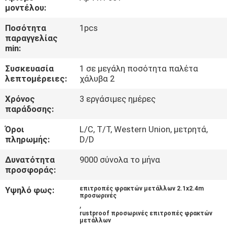
ΈΛΕΓΧΟΣ
μοντέλου:
Ποσότητα
1pcs
ΜΑΣ
παραγγελίας
min:
ΕΛΆΤΕ
Συσκευασία
1 σε μεγάλη ποσότητα παλέτα
ΣΕ
λεπτομέρειες:
χάλυβα 2
ΕΠΑΦΉ
Χρόνος
3 εργάσιμες ημέρες
ΜΕ
παράδοσης:
Όροι
L/C, T/T, Western Union, μετρητά,
ΖΗΤΉΣΤΕ
πληρωμής:
D/D
ΈΝΑ
Δυνατότητα
9000 σύνολα το μήνα
προσφοράς:
ΑΠΌΣΠΑΣΜΑ
Υψηλό φως:
επιτροπές φρακτών μετάλλων 2.1x2.4m
προσωρινές
,
ΕΙΔΉΣΕΙΣ
rustproof προσωρινές επιτροπές φρακτών
μετάλλων