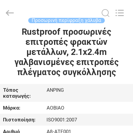
χάλυβα
CE
προμηθευτής.
Copyright
©
Προσωρινή περίφραξη χάλυβα
2021
-
2025
Rustproof προσωρινές
ΣΠΊΤΙ
steel-
securityfence.com.
επιτροπές φρακτών
All
Rights
Reserved.
ΠΡΟΪΌΝΤΑ
μετάλλων, 2.1x2.4m
Developed
by
ECER
γαλβανισμένες επιτροπές
ΠΕΡΊΠΟΥ
πλέγματος συγκόλλησης
ΕΜΕΊΣ
Τόπος
ANPING
καταγωγής:
ΓΎΡΟΣ
ΕΡΓΟΣΤΑΣΊΩΝ
Μάρκα:
AOBIAO
Πιστοποίηση:
ISO9001:2007
ΠΟΙΟΤΙΚΌΣ
Αριθμό
Αβ-ATF001