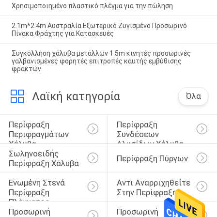
Χρησιμοποιημένο πλαστικό πλέγμα για την πώληση
2.1m*2.4m Αυστραλία Εξωτερικό Ζυγισμένο Προσωρινό
Πίνακα Φράχτης για Κατασκευές
Συγκόλληση χάλυβα μετάλλων 1.5m κινητές προσωρινές
γαλβανισμένες φορητές επιτροπές καυτής εμβύθισης
φρακτών
Λαϊκή κατηγορία
Όλα
Περίφραξη 
Περίφραξη 
Περιφραγμάτων 
Συνδέσεων 
Χάλυβα
Αλυσίδων Χάλυβα
Σωληνοειδής 
Περίφραξη Πύργων
Περίφραξη Χάλυβα
Ενωμένη Στενά 
Αντι Αναρριχηθείτε 
Περίφραξη 
Στην Περίφραξη
Πλέγματος 
Προσωρινή 
Προσωρινή 
Καλωδίων